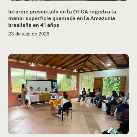
Amazonía
brasileña
Informe presentado en la OTCA registra la
en
menor superficie quemada en la Amazonía
41
brasileña en 41 años
años
23 de julio de 2026
Ecuador
fortalece
la
articulación
nacional
del
MAPI
con
encuentro
entre
Gobierno
y