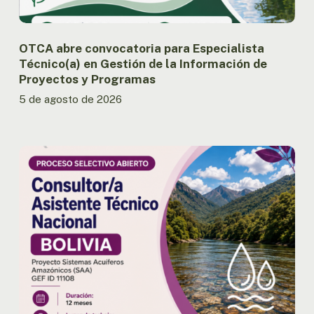
de
Proyectos
y
OTCA abre convocatoria para Especialista
Programas
Técnico(a) en Gestión de la Información de
Proyectos y Programas
5 de agosto de 2026
OTCA
abre
convocatoria
para
Consultor/a
Asistente
Técnico
Nacional
del
Proyecto
SAA