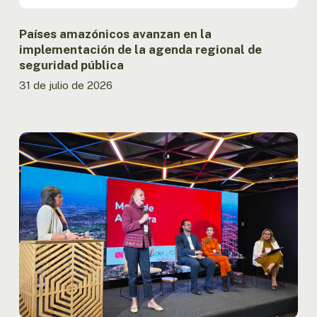
seguridad
pública
Países amazónicos avanzan en la
implementación de la agenda regional de
seguridad pública
31 de julio de 2026
Informe
presentado
en
la
OTCA
registra
la
menor
superficie
quemada
en
la