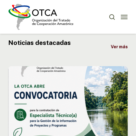
Skip
Menu
to
Menu
buscar
main
content
Noticias destacadas
Ver más
OTCA
abre
convocatoria
para
Especialista
Técnico(a)
en
Gestión
de
la
Información