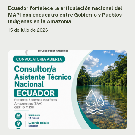
Pueblos
Indígenas
Ecuador fortalece la articulación nacional del
en
MAPI con encuentro entre Gobierno y Pueblos
la
Indígenas en la Amazonía
Amazonía
15 de julio de 2026
Ecuador:
OTCA
abre
convocatoria
para
Consultor/a
Asistente
Técnico
Nacional
del
Proyecto
SAA