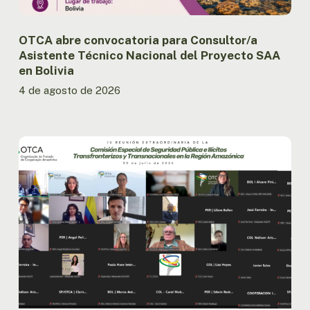
en
Bolivia
OTCA abre convocatoria para Consultor/a
Asistente Técnico Nacional del Proyecto SAA
en Bolivia
4 de agosto de 2026
Países
amazónicos
avanzan
en
la
implementación
de
la
agenda
regional
de