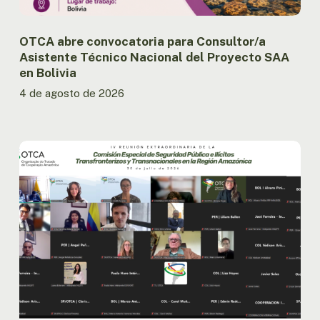
en
Bolivia
OTCA abre convocatoria para Consultor/a
Asistente Técnico Nacional del Proyecto SAA
en Bolivia
4 de agosto de 2026
Países
amazónicos
avanzan
en
la
implementación
de
la
agenda
regional
de