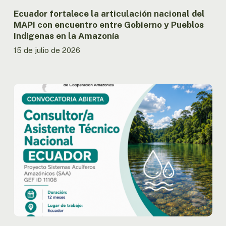
Pueblos
Indígenas
Ecuador fortalece la articulación nacional del
en
MAPI con encuentro entre Gobierno y Pueblos
la
Indígenas en la Amazonía
Amazonía
15 de julio de 2026
Ecuador:
OTCA
abre
convocatoria
para
Consultor/a
Asistente
Técnico
Nacional
del
Proyecto
SAA