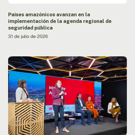
seguridad
pública
Países amazónicos avanzan en la
implementación de la agenda regional de
seguridad pública
31 de julio de 2026
Informe
presentado
en
la
OTCA
registra
la
menor
superficie
quemada
en
la