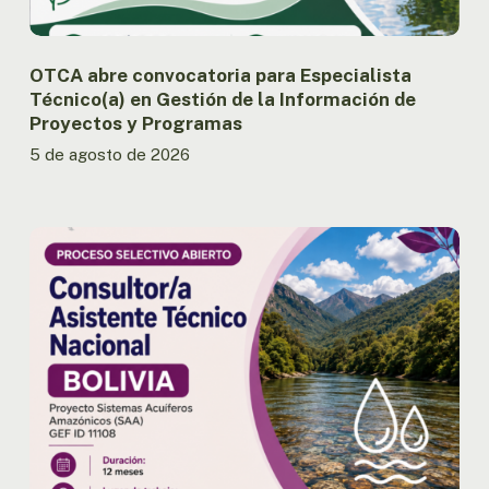
de
Proyectos
y
OTCA abre convocatoria para Especialista
Programas
Técnico(a) en Gestión de la Información de
Proyectos y Programas
5 de agosto de 2026
OTCA
abre
convocatoria
para
Consultor/a
Asistente
Técnico
Nacional
del
Proyecto
SAA