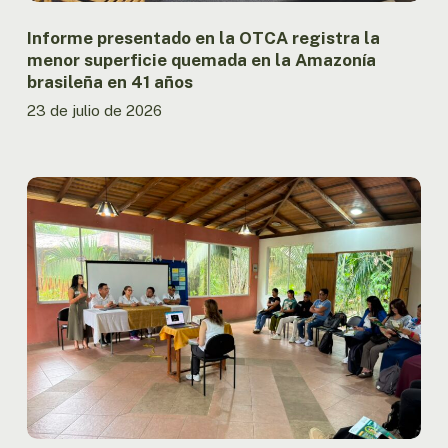
Amazonía
brasileña
Informe presentado en la OTCA registra la
en
menor superficie quemada en la Amazonía
41
brasileña en 41 años
años
23 de julio de 2026
Ecuador
fortalece
la
articulación
nacional
del
MAPI
con
encuentro
entre
Gobierno
y