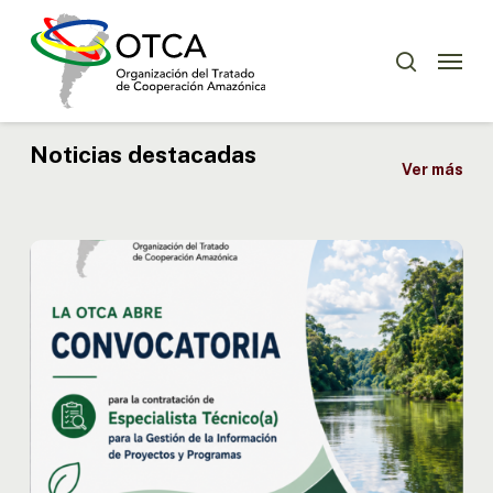
Skip
Menu
to
Menu
buscar
main
content
Noticias destacadas
Ver más
OTCA
abre
convocatoria
para
Especialista
Técnico(a)
en
Gestión
de
la
Información