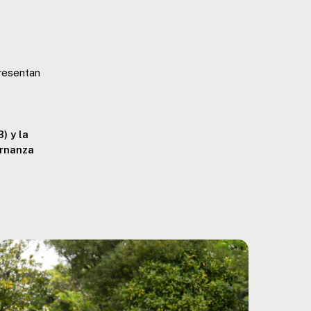
resentan
) y la
ernanza