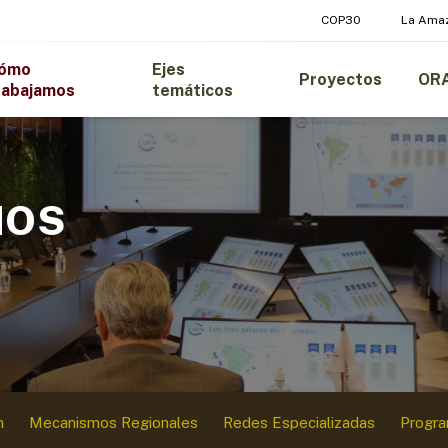
COP30
La Ama
ómo
Ejes
Proyectos
OR
rabajamos
temáticos
MOS
n
Mecanismos Regionales
Redes Especializadas
Progr