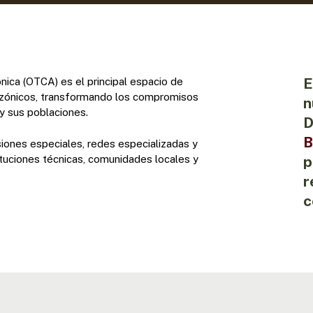
E
ica (OTCA) es el principal espacio de
azónicos, transformando los compromisos
n
y sus poblaciones.
D
B
iones especiales, redes especializadas y
ituciones técnicas, comunidades locales y
p
r
c