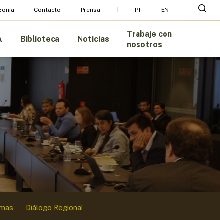
Menu
busc
zonía
Contacto
Prensa
PT
EN
Trabaje con
A
Biblioteca
Noticias
nosotros
amas
Diálogo Regional