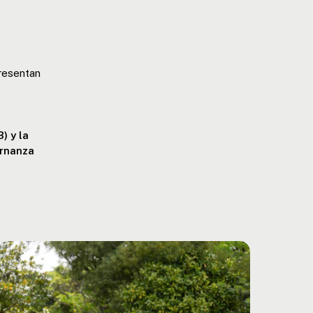
resentan
) y la
ernanza