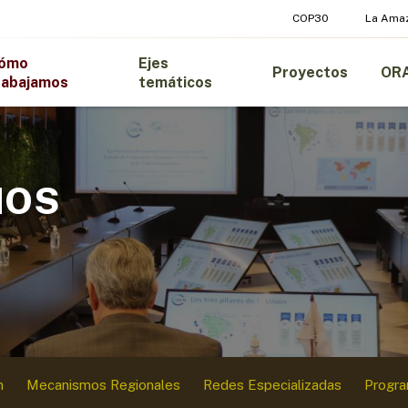
COP30
La Ama
ómo
Ejes
Proyectos
OR
rabajamos
temáticos
MOS
n
Mecanismos Regionales
Redes Especializadas
Progr