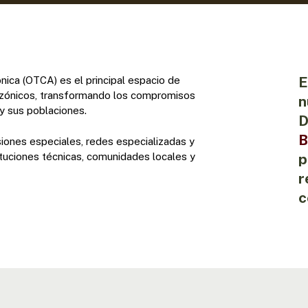
E
ica (OTCA) es el principal espacio de
azónicos, transformando los compromisos
n
y sus poblaciones.
D
B
iones especiales, redes especializadas y
ituciones técnicas, comunidades locales y
p
r
c