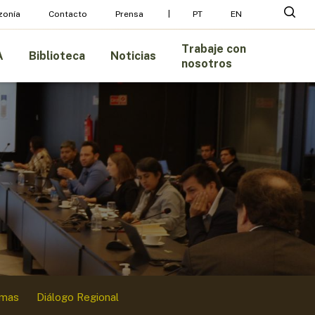
Menu
busc
zonía
Contacto
Prensa
PT
EN
Trabaje con
A
Biblioteca
Noticias
nosotros
amas
Diálogo Regional