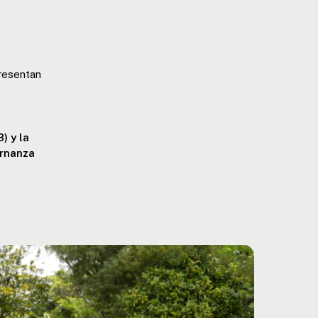
resentan
) y la
ernanza