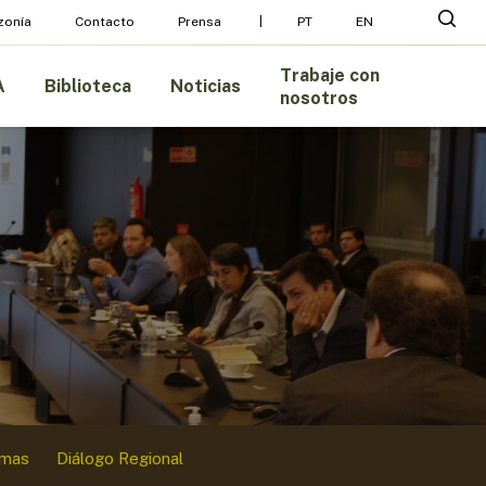
Menu
busc
zonía
Contacto
Prensa
PT
EN
Trabaje con
A
Biblioteca
Noticias
nosotros
amas
Diálogo Regional