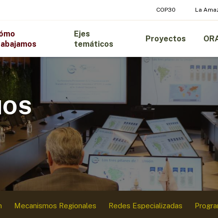
COP30
La Ama
ómo
Ejes
Proyectos
OR
rabajamos
temáticos
MOS
n
Mecanismos Regionales
Redes Especializadas
Progr