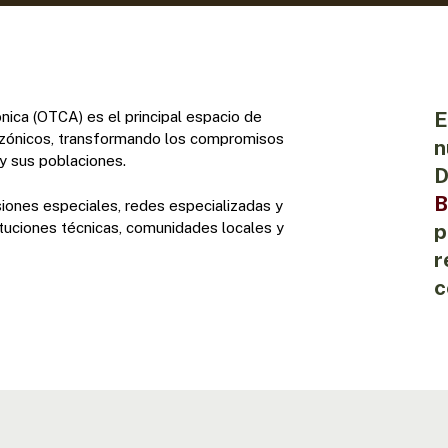
E
ica (OTCA) es el principal espacio de
azónicos, transformando los compromisos
n
y sus poblaciones.
D
B
iones especiales, redes especializadas y
ituciones técnicas, comunidades locales y
p
r
c