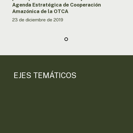
de
Agenda Estratégica de Cooperación
Cooperación
Amazónica de la OTCA
Amazónica
23 de diciembre de 2019
de
la
OTCA
EJES TEMÁTICOS