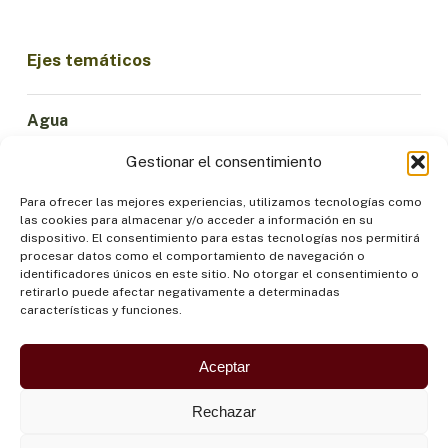
Ejes temáticos
Agua
Ciencia e Innovación
Gestionar el consentimiento
Clima
Economía Sostenible
Para ofrecer las mejores experiencias, utilizamos tecnologías como
las cookies para almacenar y/o acceder a información en su
Bosques y Biodiversidad
dispositivo. El consentimiento para estas tecnologías nos permitirá
Institucionalidad
procesar datos como el comportamiento de navegación o
identificadores únicos en este sitio. No otorgar el consentimiento o
Participación
retirarlo puede afectar negativamente a determinadas
Pueblos Indígenas
características y funciones.
Salud y Alimentación
Seguridad
Aceptar
Rechazar