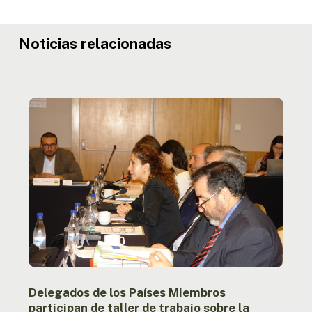
Noticias relacionadas
Delegados
de
los
Países
Miembros
participan
de
taller
de
trabajo
sobre
la
Agenda
Delegados de los Países Miembros
Estratégica
participan de taller de trabajo sobre la