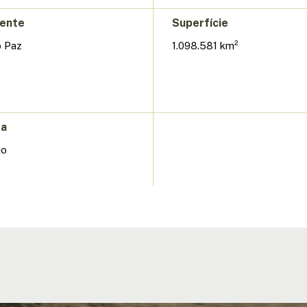
dente
Superfície
o Paz
1.098.581 km²
da
no