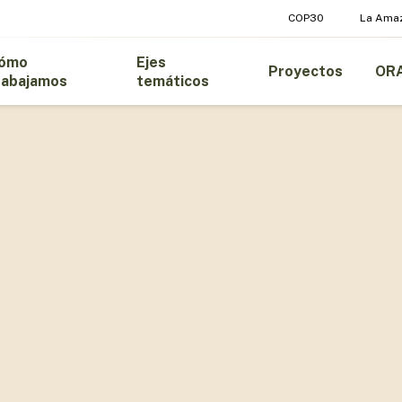
COP30
La Ama
ómo
Ejes
Proyectos
OR
rabajamos
temáticos
 1825. Es un Estado Unitario Social
ndiente, soberano, democrático,
ún reza la Constitución Política del
a su gobierno la forma democrática
ivalencia de condiciones entre