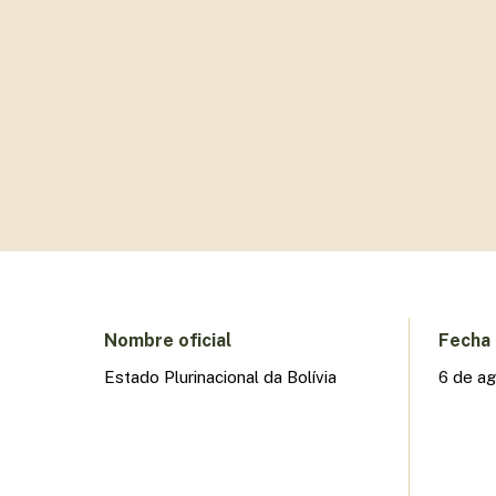
VISITA EL SITIO WEB OFICIAL
Presione enter para buscar o ESC para cerrar
Nombre oficial
Fecha 
Estado Plurinacional da Bolívia
6 de a