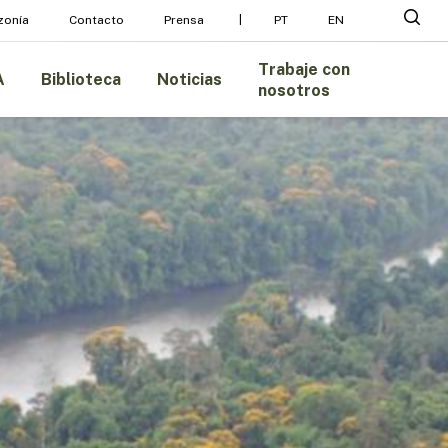
Menu
busc
zonía
Contacto
Prensa
PT
EN
Trabaje con
A
Biblioteca
Noticias
nosotros