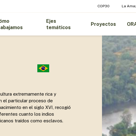
COP30
La Ama
ómo
Ejes
Proyectos
OR
rabajamos
temáticos
cultura extremamente rica y
en el particular proceso de
acimiento en el siglo XVI, recogió
ferentes cuanto los indios
ricanos traídos como esclavos.