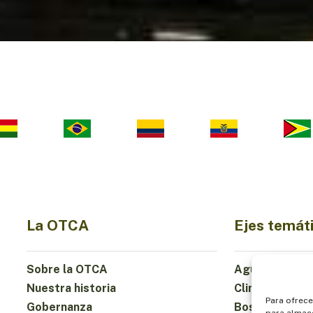
La OTCA
Ejes temát
Sobre la OTCA
Agua
Nuestra historia
Clima
Para ofrece
Gobernanza
Bosques y Bio