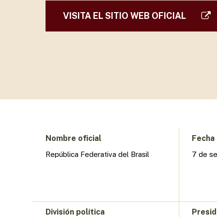
VISITA EL SITIO WEB OFICIAL
Presione enter para buscar o ESC para cerrar
Nombre oficial
Fecha 
República Federativa del Brasil
7 de s
División política
Presi