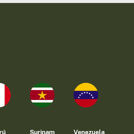
rú
Surinam
Venezuela