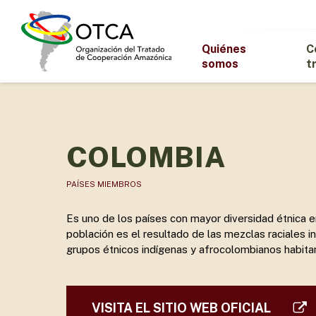
Skip
to
main
Quiénes
C
content
somos
t
COLOMBIA
PAÍSES MIEMBROS
Es uno de los países con mayor diversidad étnica e
población es el resultado de las mezclas raciales i
grupos étnicos indígenas y afrocolombianos habitan 
VISITA EL SITIO WEB OFICIAL