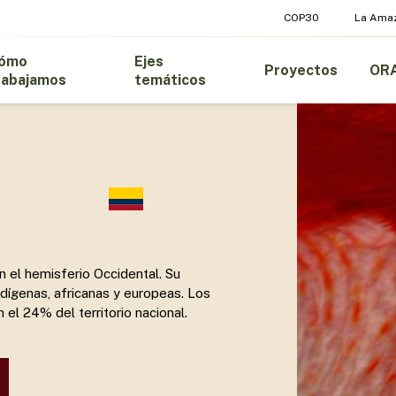
COP30
La Ama
ómo
Ejes
Proyectos
OR
rabajamos
temáticos
n el hemisferio Occidental. Su
ndígenas, africanas y europeas. Los
el 24% del territorio nacional.