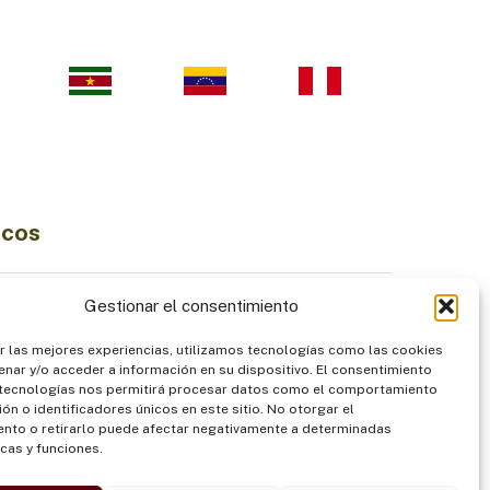
icos
Ciencia e Innovación
Gestionar el consentimiento
Economía Sostenible
r las mejores experiencias, utilizamos tecnologías como las cookies
diversidad
Institucionalidad
nar y/o acceder a información en su dispositivo. El consentimiento
Pueblos Indígenas
 tecnologías nos permitirá procesar datos como el comportamiento
ón o identificadores únicos en este sitio. No otorgar el
ntación
Seguridad
nto o retirarlo puede afectar negativamente a determinadas
icas y funciones.