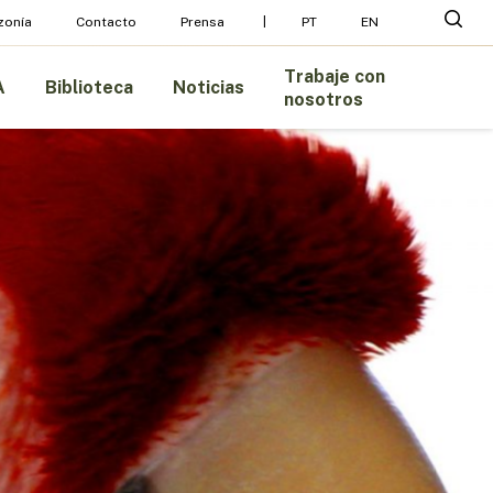
Menu
busc
zonía
Contacto
Prensa
PT
EN
Trabaje con
A
Biblioteca
Noticias
nosotros