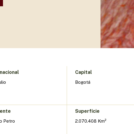
nacional
Capital
ulio
Bogotá
dente
Superfície
o Petro
2.070.408 Km²