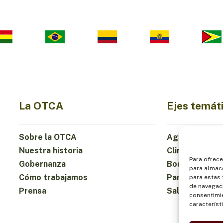
La OTCA
Ejes temát
Sobre la OTCA
Agua
Nuestra historia
Clima
Para ofrece
Gobernanza
Bosques y Bio
para almace
Cómo trabajamos
Participación
para estas
de navegaci
Prensa
Salud y Alime
consentimie
característ