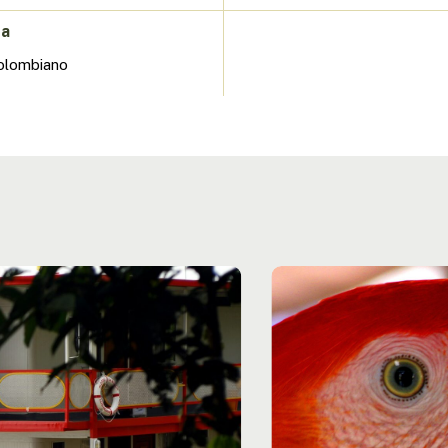
da
olombiano