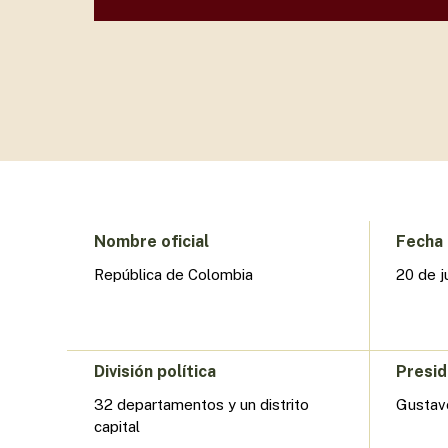
Presione enter para buscar o ESC para cerrar
Nombre oficial
Fecha 
República de Colombia
20 de j
División política
Presi
32 departamentos y un distrito
Gustav
capital