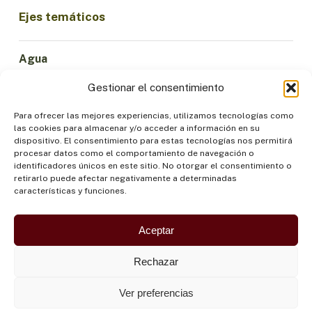
Ejes temáticos
Agua
Ciencia e Innovación
Gestionar el consentimiento
Clima
Economía Sostenible
Para ofrecer las mejores experiencias, utilizamos tecnologías como
las cookies para almacenar y/o acceder a información en su
Bosques y Biodiversidad
dispositivo. El consentimiento para estas tecnologías nos permitirá
Institucionalidad
procesar datos como el comportamiento de navegación o
identificadores únicos en este sitio. No otorgar el consentimiento o
Participación
retirarlo puede afectar negativamente a determinadas
Pueblos Indígenas
características y funciones.
Salud y Alimentación
Seguridad
Aceptar
Rechazar
Ver preferencias