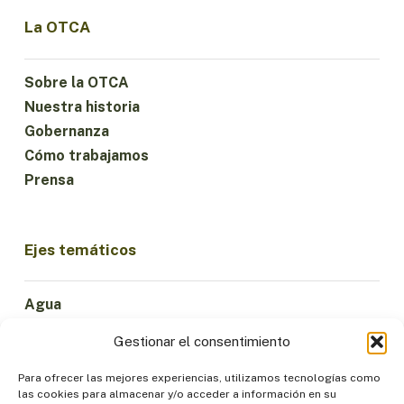
La OTCA
Sobre la OTCA
Nuestra historia
Gobernanza
Cómo trabajamos
Prensa
Ejes temáticos
Agua
Ciencia e Innovación
Gestionar el consentimiento
Clima
Economía Sostenible
Para ofrecer las mejores experiencias, utilizamos tecnologías como
las cookies para almacenar y/o acceder a información en su
Bosques y Biodiversidad