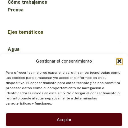
Cómo trabajamos
Prensa
Ejes temáticos
Agua
Ciencia e Innovación
Gestionar el consentimiento
Clima
Economía Sostenible
Para ofrecer las mejores experiencias, utilizamos tecnologías como
las cookies para almacenar y/o acceder a información en su
Bosques y Biodiversidad
dispositivo. El consentimiento para estas tecnologías nos permitirá
Institucionalidad
procesar datos como el comportamiento de navegación o
identificadores únicos en este sitio. No otorgar el consentimiento o
Participación
retirarlo puede afectar negativamente a determinadas
Pueblos Indígenas
características y funciones.
Salud y Alimentación
Seguridad
Aceptar