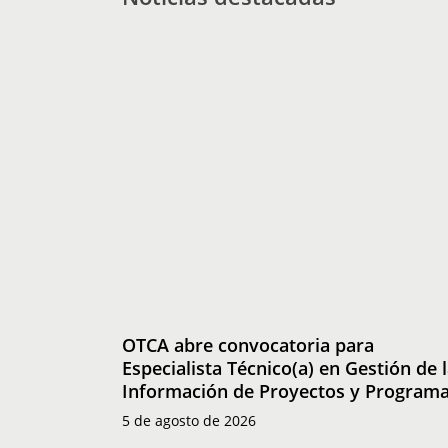
OTCA
abre
convocatoria
para
Especialista
Técnico(a)
en
Gestión
de
la
OTCA abre convocatoria para
Información
Especialista Técnico(a) en Gestión de 
de
Información de Proyectos y Program
Proyectos
5 de agosto de 2026
y