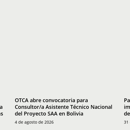
OTCA
Paí
abre
am
convocatoria
av
para
en
Consultor/a
la
Asistente
im
Técnico
de
Nacional
la
del
ag
Proyecto
reg
OTCA abre convocatoria para
Pa
SAA
de
la
Consultor/a Asistente Técnico Nacional
im
en
se
as
del Proyecto SAA en Bolivia
de
Bolivia
púb
4 de agosto de 2026
31 