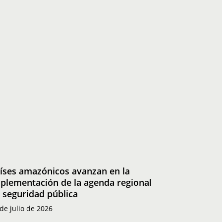
ses
azónicos
anzan
plementación
enda
ional
íses amazónicos avanzan en la
plementación de la agenda regional
guridad
 seguridad pública
lica
de julio de 2026