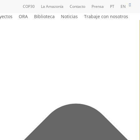
busc
Menu
COP30
La Amazonía
Contacto
Prensa
PT
EN
yectos
ORA
Biblioteca
Noticias
Trabaje con nosotros