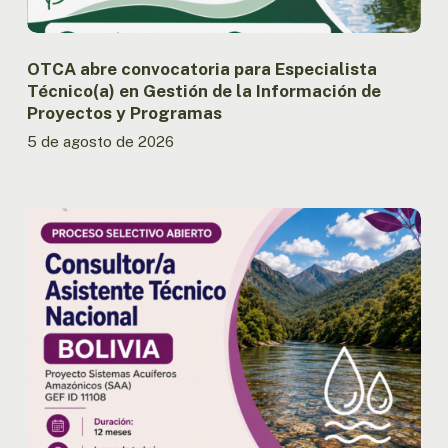
de
Proyectos
y
OTCA abre convocatoria para Especialista
Programas
Técnico(a) en Gestión de la Información de
Proyectos y Programas
5 de agosto de 2026
OTCA
abre
convocatoria
para
Consultor/a
Asistente
Técnico
Nacional
del
Proyecto
SAA