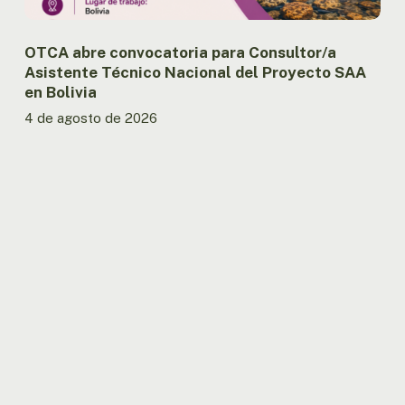
en
Bolivia
OTCA abre convocatoria para Consultor/a
Asistente Técnico Nacional del Proyecto SAA
en Bolivia
4 de agosto de 2026
Países
amazónicos
avanzan
en
la
implementación
de
la
agenda
regional
de