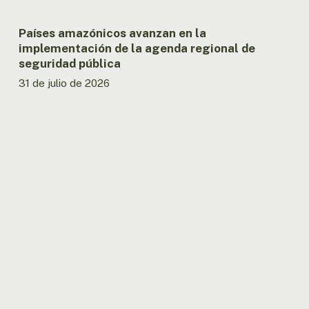
seguridad
pública
Países amazónicos avanzan en la
implementación de la agenda regional de
seguridad pública
31 de julio de 2026
Informe
presentado
en
la
OTCA
registra
la
menor
superficie
quemada
en
la