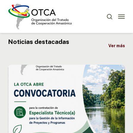
Skip
Menu
to
Menu
buscar
main
content
Noticias destacadas
Ver más
OTCA
abre
convocatoria
para
Especialista
Técnico(a)
en
Gestión
de
la
Información