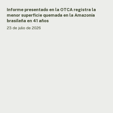
Amazonía
brasileña
Informe presentado en la OTCA registra la
en
menor superficie quemada en la Amazonía
41
brasileña en 41 años
años
23 de julio de 2026
Ecuador
fortalece
la
articulación
nacional
del
MAPI
con
encuentro
entre
Gobierno
y