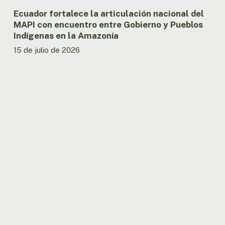
Pueblos
Indígenas
Ecuador fortalece la articulación nacional del
en
MAPI con encuentro entre Gobierno y Pueblos
la
Indígenas en la Amazonía
Amazonía
15 de julio de 2026
Ecuador:
OTCA
abre
convocatoria
para
Consultor/a
Asistente
Técnico
Nacional
del
Proyecto
SAA