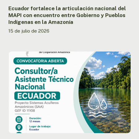
Pueblos
Indígenas
Ecuador fortalece la articulación nacional del
en
MAPI con encuentro entre Gobierno y Pueblos
la
Indígenas en la Amazonía
Amazonía
15 de julio de 2026
Ecuador:
OTCA
abre
convocatoria
para
Consultor/a
Asistente
Técnico
Nacional
del
Proyecto
SAA