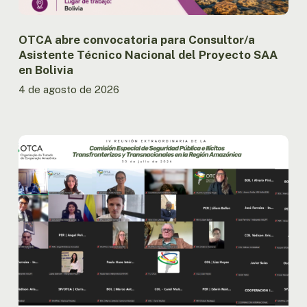
en
Bolivia
OTCA abre convocatoria para Consultor/a
Asistente Técnico Nacional del Proyecto SAA
en Bolivia
4 de agosto de 2026
Países
amazónicos
avanzan
en
la
implementación
de
la
agenda
regional
de