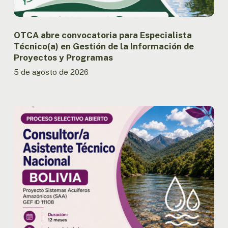
de
Proyectos
y
OTCA abre convocatoria para Especialista
Programas
Técnico(a) en Gestión de la Información de
Proyectos y Programas
5 de agosto de 2026
OTCA
abre
convocatoria
para
Consultor/a
Asistente
Técnico
Nacional
del
Proyecto
SAA