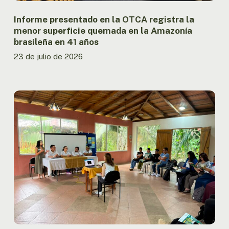
Amazonía
brasileña
Informe presentado en la OTCA registra la
en
menor superficie quemada en la Amazonía
41
brasileña en 41 años
años
23 de julio de 2026
Ecuador
fortalece
la
articulación
nacional
del
MAPI
con
encuentro
entre
Gobierno
y