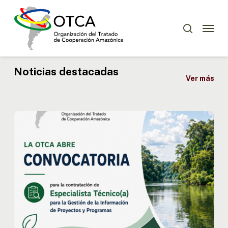
Skip
Menu
to
Menu
buscar
main
content
Noticias destacadas
Ver más
OTCA
abre
convocatoria
para
Especialista
Técnico(a)
en
Gestión
de
la
Información