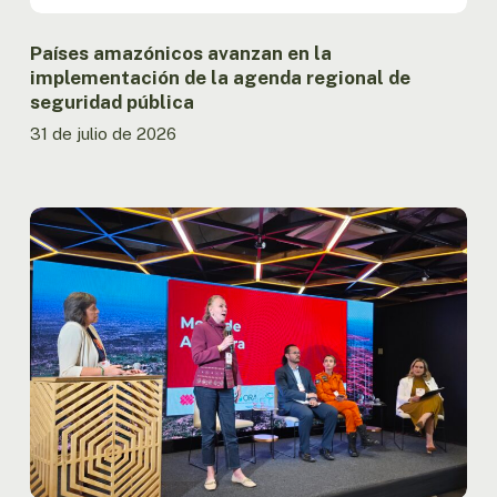
seguridad
pública
Países amazónicos avanzan en la
implementación de la agenda regional de
seguridad pública
31 de julio de 2026
Informe
presentado
en
la
OTCA
registra
la
menor
superficie
quemada
en
la