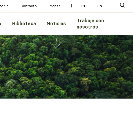
Menu
busc
zonía
Contacto
Prensa
PT
EN
Trabaje con
A
Biblioteca
Noticias
nosotros