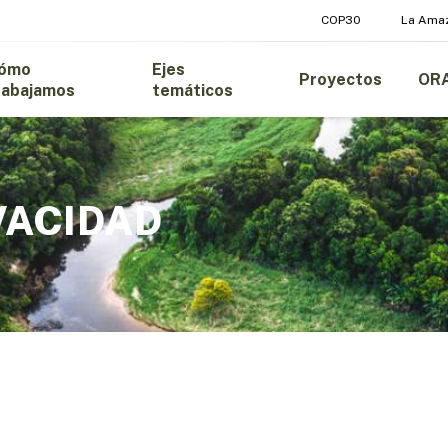
COP30
La Ama
ómo
Ejes
Proyectos
OR
rabajamos
temáticos
VACIDAD