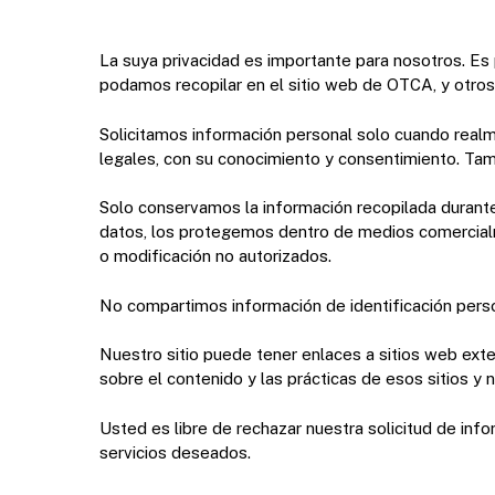
La suya privacidad es importante para nosotros. Es
podamos recopilar en el sitio web de OTCA, y otro
Solicitamos información personal solo cuando realm
Presione enter para buscar o ESC para cerrar
legales, con su conocimiento y consentimiento. Tam
Solo conservamos la información recopilada durante
datos, los protegemos dentro de medios comercialme
o modificación no autorizados.
No compartimos información de identificación person
Nuestro sitio puede tener enlaces a sitios web ex
sobre el contenido y las prácticas de esos sitios y
Usted es libre de rechazar nuestra solicitud de in
servicios deseados.