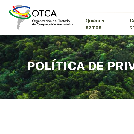
Skip
to
main
Quiénes
C
content
somos
t
POLÍTICA DE PRI