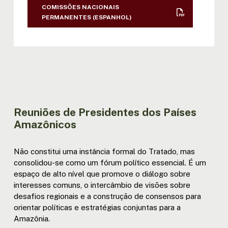
XII REUNIÃO DE MINISTROS: ATA |
COMISSÕES NACIONAIS
DECL. | RESOL. (ESPANHOL)
PERMANENTES (ESPANHOL)
XIII REUNIÃO DE MINISTROS: DECL. |
RESOL. (ESPANHOL)
III REUNIÃO EXTRAORDINÁRIA DE
MINISTROS-BOGOTÁ | RESOL.
Reuniões de Presidentes dos Países
Amazônicos
Não constitui uma instância formal do Tratado, mas
consolidou-se como um fórum político essencial. É um
espaço de alto nível que promove o diálogo sobre
interesses comuns, o intercâmbio de visões sobre
desafios regionais e a construção de consensos para
orientar políticas e estratégias conjuntas para a
Amazônia.