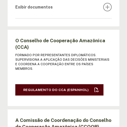
Exibir documentos
REGULAMENTO DA REUNIÃO DE
MINISTROS (ESPANHOL)
O Conselho de Cooperação Amazônica
I REUNIÃO DE MINISTROS (ESPANHOL)
(CCA)
FORMADO POR REPRESENTANTES DIPLOMÁTICOS.
II REUNIÃO DE MINISTROS: ATA |
SUPERVISIONA A APLICAÇÃO DAS DECISÕES MINISTERIAIS
DECLARAÇÃO (ESPANHOL)
E COORDENA A COOPERAÇÃO ENTRE OS PAÍSES
MEMBROS.
III REUNIÃO DE MINISTROS: ATA |
DECLARAÇÃO (ESPANHOL)
REGULAMENTO DO CCA (ESPANHOL)
IV REUNIÃO DE MINISTROS: ATA |
DECLARAÇÃO (ESPANHOL)
V REUNIÃO DE MINISTROS: ATA |
A Comissão de Coordenação do Conselho
DECLARAÇÃO | RESOL. (ESPANHOL)
de Cooperação Amazônica (CCOOR)