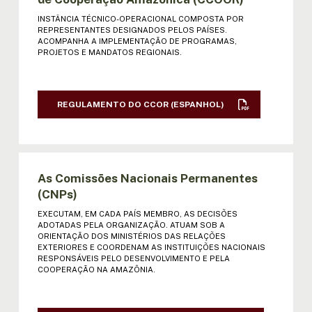
INSTÂNCIA TÉCNICO-OPERACIONAL COMPOSTA POR
VI REUNIÃO DE MINISTROS: ATA |
REPRESENTANTES DESIGNADOS PELOS PAÍSES.
DECLARAÇÃO | RESOL. (ESPANHOL)
ACOMPANHA A IMPLEMENTAÇÃO DE PROGRAMAS,
PROJETOS E MANDATOS REGIONAIS.
VII REUNIÃO DE MINISTROS: ATA |
DECLARAÇÃO | RESOL.(ESPANHOL)
REGULAMENTO DO CCOR (ESPANHOL)
VIII REUNIÃO DE MINISTROS: ATA |
DECL. | RESOL. (ESPANHOL)
IX REUNIÃO DE MINISTROS: ATA |
As Comissões Nacionais Permanentes
DECL. | RESOL. (ESPANHOL)
(CNPs)
EXECUTAM, EM CADA PAÍS MEMBRO, AS DECISÕES
X REUNIÃO DE MINISTROS: ATA | DECL.
ADOTADAS PELA ORGANIZAÇÃO. ATUAM SOB A
| RESOL. (ESPANHOL)
ORIENTAÇÃO DOS MINISTÉRIOS DAS RELAÇÕES
EXTERIORES E COORDENAM AS INSTITUIÇÕES NACIONAIS
RESPONSÁVEIS PELO DESENVOLVIMENTO E PELA
XI REUNIÃO DE MINISTROS: ATA |
COOPERAÇÃO NA AMAZÔNIA.
DECL. | RESOL. (ESPANHOL)