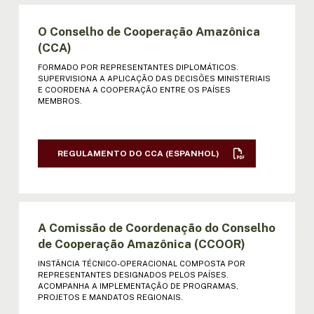
MINISTROS (ESPANHOL)
O Conselho de Cooperação Amazônica
I REUNIÃO DE MINISTROS (ESPANHOL)
(CCA)
FORMADO POR REPRESENTANTES DIPLOMÁTICOS.
II REUNIÃO DE MINISTROS: ATA |
SUPERVISIONA A APLICAÇÃO DAS DECISÕES MINISTERIAIS
DECLARAÇÃO (ESPANHOL)
E COORDENA A COOPERAÇÃO ENTRE OS PAÍSES
MEMBROS.
III REUNIÃO DE MINISTROS: ATA |
DECLARAÇÃO (ESPANHOL)
REGULAMENTO DO CCA (ESPANHOL)
IV REUNIÃO DE MINISTROS: ATA |
DECLARAÇÃO (ESPANHOL)
V REUNIÃO DE MINISTROS: ATA |
A Comissão de Coordenação do Conselho
DECLARAÇÃO | RESOL. (ESPANHOL)
de Cooperação Amazônica (CCOOR)
INSTÂNCIA TÉCNICO-OPERACIONAL COMPOSTA POR
VI REUNIÃO DE MINISTROS: ATA |
REPRESENTANTES DESIGNADOS PELOS PAÍSES.
DECLARAÇÃO | RESOL. (ESPANHOL)
ACOMPANHA A IMPLEMENTAÇÃO DE PROGRAMAS,
PROJETOS E MANDATOS REGIONAIS.