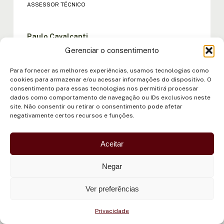
ASSESSOR TÉCNICO
Paulo Cavalcanti
Gerenciar o consentimento
ANALISTA FINANCEIRO
Para fornecer as melhores experiências, usamos tecnologias como
cookies para armazenar e/ou acessar informações do dispositivo. O
Nina Rodrigues
consentimento para essas tecnologias nos permitirá processar
CONSULTORA DE COMUNICAÇÃO
dados como comportamento de navegação ou IDs exclusivos neste
site. Não consentir ou retirar o consentimento pode afetar
negativamente certos recursos e funções.
Luiz Amore
Aceitar
CONSULTOR
Negar
Sara Riveira
Ver preferências
CONSULTORA GÊNERO
Privacidade
Janet Herrera Maldonado