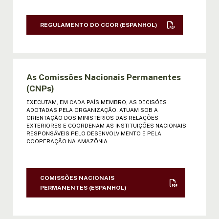
VII REUNIÃO DE MINISTROS: ATA |
DECLARAÇÃO | RESOL.(ESPANHOL)
REGULAMENTO DO CCOR (ESPANHOL)
VIII REUNIÃO DE MINISTROS: ATA |
DECL. | RESOL. (ESPANHOL)
IX REUNIÃO DE MINISTROS: ATA |
As Comissões Nacionais Permanentes
DECL. | RESOL. (ESPANHOL)
(CNPs)
EXECUTAM, EM CADA PAÍS MEMBRO, AS DECISÕES
X REUNIÃO DE MINISTROS: ATA | DECL.
ADOTADAS PELA ORGANIZAÇÃO. ATUAM SOB A
| RESOL. (ESPANHOL)
ORIENTAÇÃO DOS MINISTÉRIOS DAS RELAÇÕES
EXTERIORES E COORDENAM AS INSTITUIÇÕES NACIONAIS
RESPONSÁVEIS PELO DESENVOLVIMENTO E PELA
XI REUNIÃO DE MINISTROS: ATA |
COOPERAÇÃO NA AMAZÔNIA.
DECL. | RESOL. (ESPANHOL)
XII REUNIÃO DE MINISTROS: ATA |
COMISSÕES NACIONAIS
DECL. | RESOL. (ESPANHOL)
PERMANENTES (ESPANHOL)
XIII REUNIÃO DE MINISTROS: DECL. |
RESOL. (ESPANHOL)