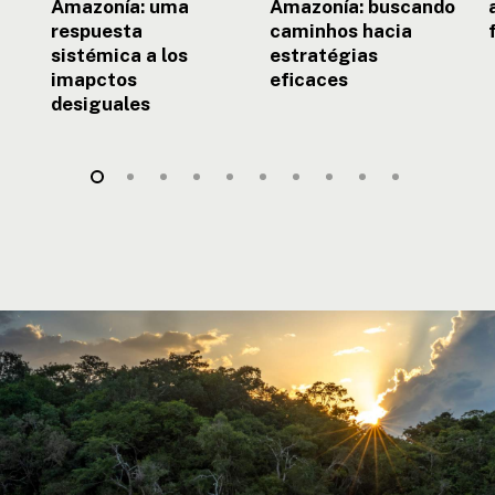
desiguales
Amazonía: uma
Amazonía: buscando
respuesta
caminhos hacia
sistémica a los
estratégias
imapctos
eficaces
desiguales