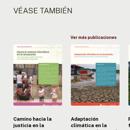
VÉASE TAMBIÉN
Ver más publicaciones
Camino
Adaptación
hacia
climática
la
en
justicia
la
f
en
Amazonía:
la
buscando
e
Amazonía:
caminhos
uma
hacia
respuesta
estratégias
sistémica
eficaces
a
e
los
Camino hacia la
Adaptación
imapctos
justicia en la
climática en la