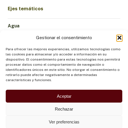
Ejes temáticos
Agua
Ciencia e Innovación
Gestionar el consentimiento
Clima
Economía Sostenible
Para ofrecer las mejores experiencias, utilizamos tecnologías como
las cookies para almacenar y/o acceder a información en su
Bosques y Biodiversidad
dispositivo. El consentimiento para estas tecnologías nos permitirá
Institucionalidad
procesar datos como el comportamiento de navegación o
identificadores únicos en este sitio. No otorgar el consentimiento o
Participación
retirarlo puede afectar negativamente a determinadas
Pueblos Indígenas
características y funciones.
Salud y Alimentación
Seguridad
Aceptar
Rechazar
Ver preferencias