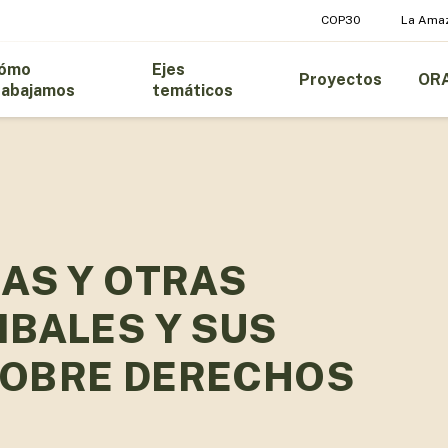
COP30
La Ama
ómo
Ejes
Proyectos
OR
rabajamos
temáticos
AS Y OTRAS
BALES Y SUS
SOBRE DERECHOS