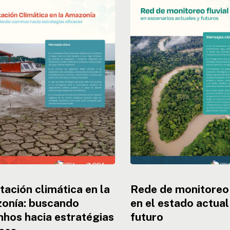
a
de
monitoreo
fluvial
ía:
en
do
el
os
estado
actual
gias
y
s
en
el
futuro
ación climática en la
Rede de monitoreo 
onía: buscando
en el estado actual
hos hacia estratégias
futuro