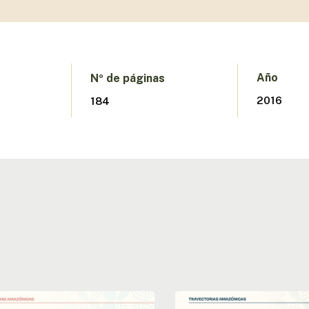
Año
Nº de páginas
2016
184
ción
Rede