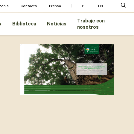
Menu
busc
zonía
Contacto
Prensa
PT
EN
Trabaje con
A
Biblioteca
Noticias
nosotros