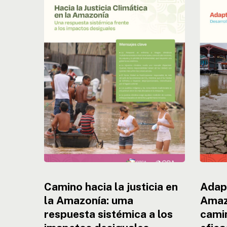
hacia
climátic
la
en
justicia
la
en
Amazon
la
buscan
Amazonía:
caminh
uma
hacia
respuesta
estraté
sistémica
eficace
a
los
imapctos
desiguales
Camino hacia la justicia en
Adapt
la Amazonía: uma
Amaz
respuesta sistémica a los
camin