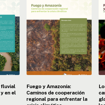
y
pue
Amazonía:
indí
Caminos
y
de
el
cooperación
cam
regional
clim
para
des
enfrentar
glo
la
y
crisis
res
climática
loc
fluvial
Fuego y Amazonía:
Lo
 y en el
Caminos de cooperación
ca
regional para enfrentar la
gl