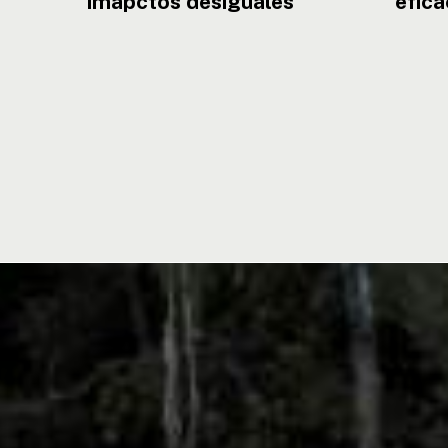
imapctos desiguales
efica