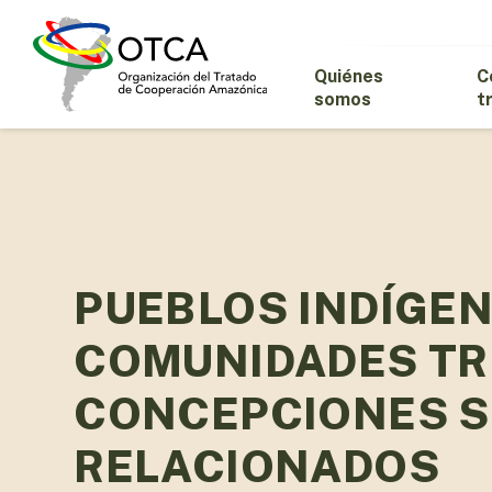
Skip
to
main
Quiénes
C
content
somos
t
PUEBLOS INDÍGEN
COMUNIDADES TRI
CONCEPCIONES 
RELACIONADOS