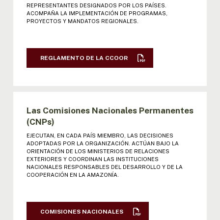
VI REUNIÓN MINISTROS: ACTA |
REPRESENTANTES DESIGNADOS POR LOS PAÍSES.
DECLARACIÓN | RESOL
ACOMPAÑA LA IMPLEMENTACIÓN DE PROGRAMAS,
PROYECTOS Y MANDATOS REGIONALES.
VII REUNIÓN MINISTROS: ACTA |
DECLARACIÓN | RESOL
REGLAMENTO DE LA CCOOR
VIII REUNIÓN MINISTROS: ACTA | DECL.
| RESOL
IX REUNIÓN MINISTROS: ACTA | DECL. |
Las Comisiones Nacionales Permanentes
RESOL
(CNPs)
EJECUTAN, EN CADA PAÍS MIEMBRO, LAS DECISIONES
X REUNIÓN MINISTROS: ACTA | DECL. |
ADOPTADAS POR LA ORGANIZACIÓN. ACTÚAN BAJO LA
RESOL
ORIENTACIÓN DE LOS MINISTERIOS DE RELACIONES
EXTERIORES Y COORDINAN LAS INSTITUCIONES
NACIONALES RESPONSABLES DEL DESARROLLO Y DE LA
XI REUNIÓN MINISTROS: ACTA | DECL. |
COOPERACIÓN EN LA AMAZONÍA.
RESOL
XII REUNIÓN MINISTROS: ACTA | DECL.
COMISIONES NACIONALES
| RESOL