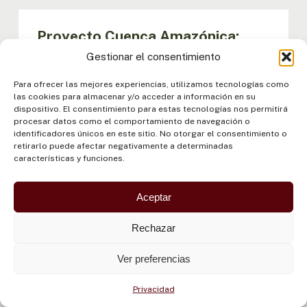
Proyecto Cuenca Amazónica:
Implementación del Programa de
Gestionar el consentimiento
Acciones Estratégicas (PAE)
Para ofrecer las mejores experiencias, utilizamos tecnologías como
las cookies para almacenar y/o acceder a información en su
dispositivo. El consentimiento para estas tecnologías nos permitirá
María Apostolova
procesar datos como el comportamiento de navegación o
identificadores únicos en este sitio. No otorgar el consentimiento o
COORDINADORA
retirarlo puede afectar negativamente a determinadas
características y funciones.
Fernando Cisnero
Aceptar
ASESOR TÉCNICO
Rechazar
Paulo Cavalcanti
Ver preferencias
ANALISTA FINANCIERO
Privacidad