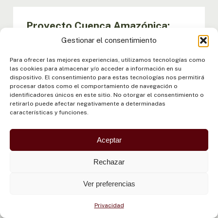
Proyecto Cuenca Amazónica:
Implementación del Programa de
Gestionar el consentimiento
Acciones Estratégicas (PAE)
Para ofrecer las mejores experiencias, utilizamos tecnologías como
las cookies para almacenar y/o acceder a información en su
dispositivo. El consentimiento para estas tecnologías nos permitirá
María Apostolova
procesar datos como el comportamiento de navegación o
identificadores únicos en este sitio. No otorgar el consentimiento o
COORDINADORA
retirarlo puede afectar negativamente a determinadas
características y funciones.
Fernando Cisnero
Aceptar
ASESOR TÉCNICO
Rechazar
Paulo Cavalcanti
Ver preferencias
ANALISTA FINANCIERO
Privacidad