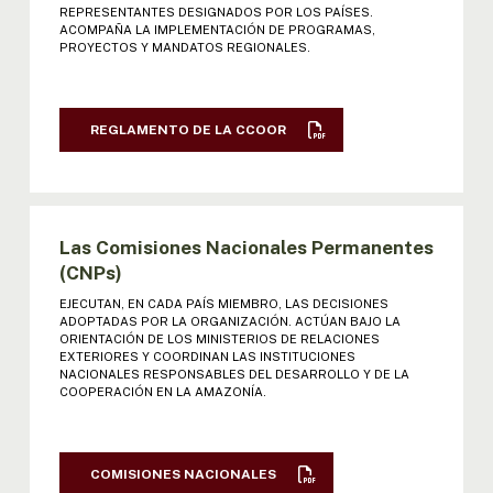
VI REUNIÓN MINISTROS: ACTA |
REPRESENTANTES DESIGNADOS POR LOS PAÍSES.
DECLARACIÓN | RESOL
ACOMPAÑA LA IMPLEMENTACIÓN DE PROGRAMAS,
PROYECTOS Y MANDATOS REGIONALES.
VII REUNIÓN MINISTROS: ACTA |
DECLARACIÓN | RESOL
REGLAMENTO DE LA CCOOR
VIII REUNIÓN MINISTROS: ACTA | DECL.
| RESOL
IX REUNIÓN MINISTROS: ACTA | DECL. |
Las Comisiones Nacionales Permanentes
RESOL
(CNPs)
EJECUTAN, EN CADA PAÍS MIEMBRO, LAS DECISIONES
X REUNIÓN MINISTROS: ACTA | DECL. |
ADOPTADAS POR LA ORGANIZACIÓN. ACTÚAN BAJO LA
RESOL
ORIENTACIÓN DE LOS MINISTERIOS DE RELACIONES
EXTERIORES Y COORDINAN LAS INSTITUCIONES
NACIONALES RESPONSABLES DEL DESARROLLO Y DE LA
XI REUNIÓN MINISTROS: ACTA | DECL. |
COOPERACIÓN EN LA AMAZONÍA.
RESOL
XII REUNIÓN MINISTROS: ACTA | DECL.
COMISIONES NACIONALES
| RESOL