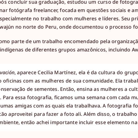
pós concluir sua graduação, estudou um curso de fotograf
nar fotógrafa freelancer, focada em questões sociais e a
pecialmente no trabalho com mulheres e líderes. Seu prim
wajún no norte do Peru, onde documentou o processo fo
 como parte de um trabalho encomendado pela organizaçã
s indígenas de diferentes grupos amazônicos, incluindo 
rvación
, aparece Cecilia Martínez, ela é da cultura do grup
o oficinas com as mulheres de sua comunidade. Ela traba
onservação de sementes. Então, ensina as mulheres a culti
. Para essa fotografia, ficamos uma semana com cada mu
gumas amigas com as quais ela trabalhava. A fotografia fo
ão aproveitei para fazer a foto ali. Além disso, o trabal
mbiente, então achei importante incluir esse elemento na 