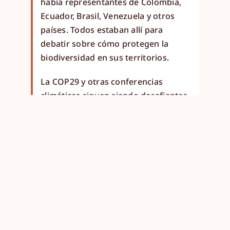
había representantes de Colombia,
Ecuador, Brasil, Venezuela y otros
países. Todos estaban allí para
debatir sobre cómo protegen la
biodiversidad en sus territorios.
La COP29 y otras conferencias
climáticas siguen siendo desafiantes
porque a menudo se celebran en
lugares lejanos y costosos. Aun así,
los pueblos indígenas continúan
marcando presencia en estos
espacios, luchando por sus derechos
y siguiendo las negociaciones.
Lamentablemente, muchos
gobiernos no consultan a los pueblos
indígenas antes de tomar decisiones