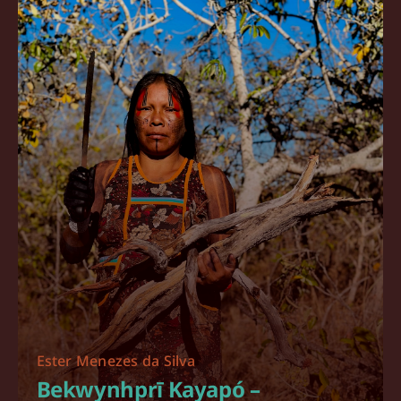
Ester Menezes da Silva
Bekwynhprī Kayapó –