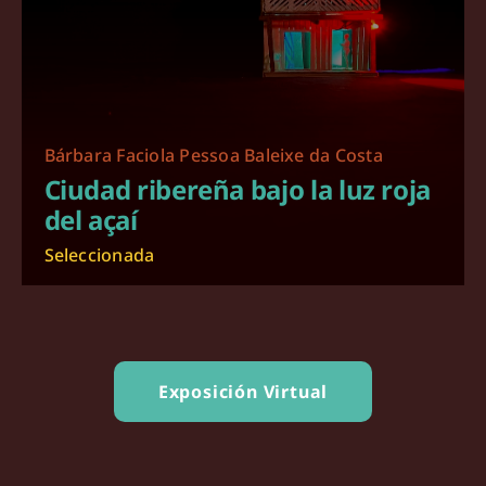
Bárbara Faciola Pessoa Baleixe da Costa
Ciudad ribereña bajo la luz roja
del açaí
Seleccionada
Exposición Virtual