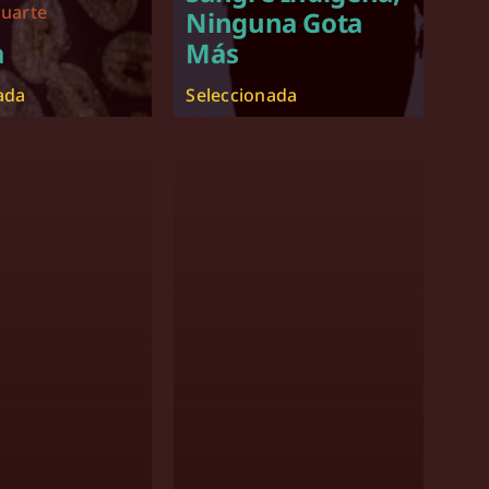
uarte
Ninguna Gota
a
Más
ada
Seleccionada