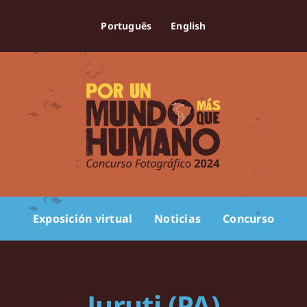
Português
English
Exposición virtual
Noticias
Concurso
Juruti (PA)