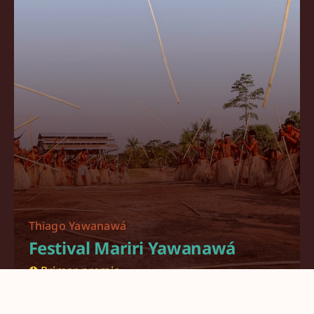
Thiago Yawanawá
Festival Mariri Yawanawá
✪ Primer premio