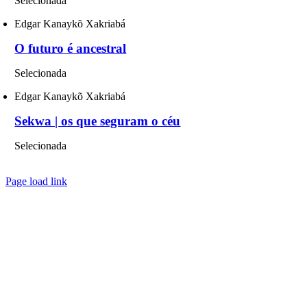
Selecionada
Edgar Kanaykõ Xakriabá
O futuro é ancestral
Selecionada
Edgar Kanaykõ Xakriabá
Sekwa | os que seguram o céu
Selecionada
Page load link
Go
to
Top