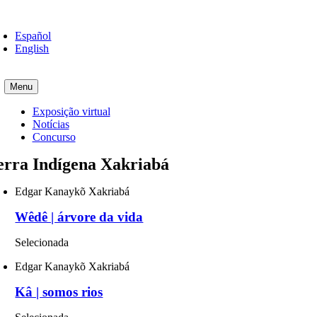
Skip
oggle
to
avigation
Español
content
English
Menu
Exposição virtual
Notícias
Concurso
erra Indígena Xakriabá
Edgar Kanaykõ Xakriabá
Wêdê | árvore da vida
Selecionada
Edgar Kanaykõ Xakriabá
Kâ | somos rios