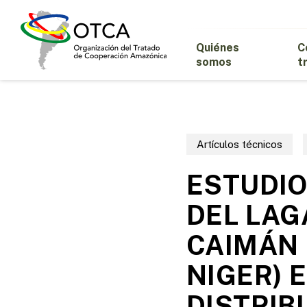
Skip
to
main
Quiénes
C
content
somos
t
Artículos técnicos
ESTUDIO
DEL LAG
CAIMÁN
NIGER) 
DISTRIB