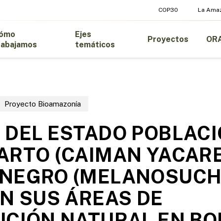
COP30
La Ama
ómo
Ejes
Proyectos
OR
rabajamos
temáticos
Proyecto Bioamazonía
 DEL ESTADO POBLAC
ARTO (CAIMAN YACARE
 NEGRO (MELANOSUC
EN SUS ÁREAS DE
UCIÓN NATURAL EN BO