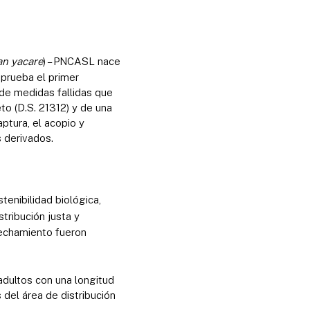
n yacare
) – PNCASL nace
prueba el primer
de medidas fallidas que
to (D.S. 21312) y de una
ptura, el acopio y
 derivados.
tenibilidad biológica,
tribución justa y
ovechamiento fueron
adultos con una longitud
 del área de distribución