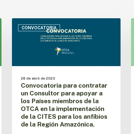
Convocatoria
C
para
p
CONVOCATORIA
contratar
c
un
u
Consultor
C
para
p
apoyar
a
a
a
los
l
28 de abril de 2023
Países
P
Convocatoria para contratar
miembros
m
un Consultor para apoyar a
de
d
los Países miembros de la
la
l
OTCA
O
OTCA en la implementación
en
e
de la CITES para los anfibios
la
l
de la Región Amazónica.
implementación
i
de
d