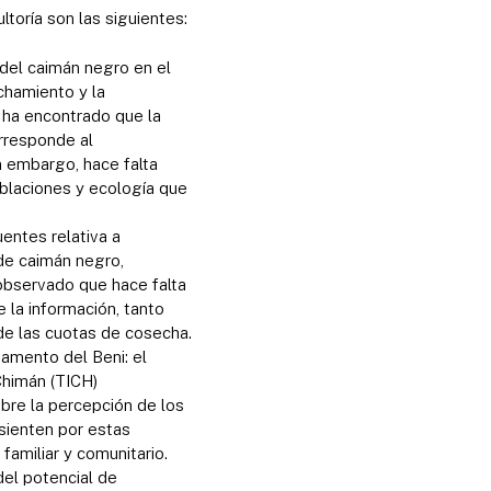
ltoría son las siguientes:
l del caimán negro en el
chamiento y la
 ha encontrado que la
rresponde al
n embargo, hace falta
oblaciones y ecología que
entes relativa a
de caimán negro,
observado que hace falta
 la información, tanto
de las cuotas de cosecha.
tamento del Beni: el
 Chimán (TICH)
bre la percepción de los
 sienten por estas
amiliar y comunitario.
del potencial de