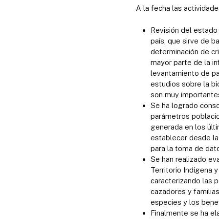
A la fecha las actividad
Revisión del estado 
país, que sirve de b
determinación de cr
mayor parte de la i
levantamiento de pa
estudios sobre la bi
son muy importantes
Se ha logrado consol
parámetros poblacio
generada en los últ
establecer desde la
para la toma de dat
Se han realizado eva
Territorio Indígena 
caracterizando las p
cazadores y familias
especies y los benef
Finalmente se ha el