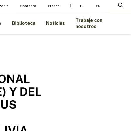
Menu
busc
zonía
Contacto
Prensa
PT
EN
Trabaje con
A
Biblioteca
Noticias
nosotros
IONAL
) Y DEL
HUS
LIVIA