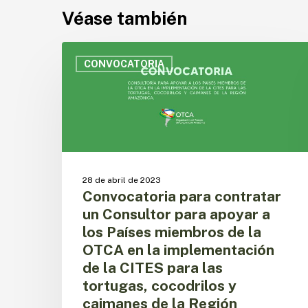
Véase también
Convocatoria
para
CONVOCATORIA
contratar
un
Consultor
para
apoyar
a
los
28 de abril de 2023
Países
Convocatoria para contratar
miembros
un Consultor para apoyar a
de
los Países miembros de la
la
OTCA
OTCA en la implementación
en
de la CITES para las
la
tortugas, cocodrilos y
implementación
caimanes de la Región
de