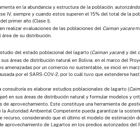
menta en la abundancia y estructura de la población, autorizán
ase IV, siempre y cuando estos superen el 15% del total de la pob
del primer año (Clase I).
n realizar evaluaciones de las poblaciones del
Caiman yacare
me
 área de su distribución.
estudio del estado poblacional del lagarto (
Caiman yacare
) y del
n sus áreas de distribución natural en Bolivia, en el marco del Pro
s amenazadas por un comercio no sustentable, se inició en marz
ausada por el SARS-COV-2, por lo cuál tuvo que extenderse hast
la consultoría es elaborar estudios poblacionales de lagarto (
Caim
ger
) en sus áreas de distribución natural y formular modelos y cri
s de aprovechamiento. Este constituye una herramienta de gesti
 la Autoridad Ambiental Competente pueda garantizar la sosteni
 recurso, considerando que el último el modelo de estimación 
l de aprovechamiento de Lagartos en los predios autorizados del