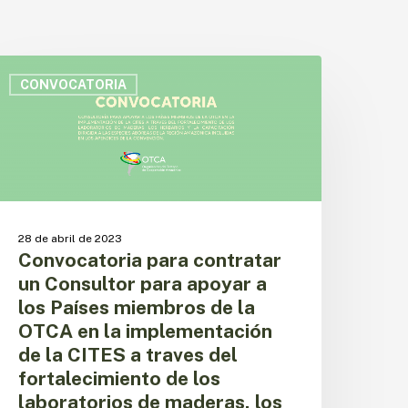
onvocatoria
ara
CONVOCATORIA
ontratar
n
onsultor
ara
poyar
os
28 de abril de 2023
aíses
Convocatoria para contratar
iembros
un Consultor para apoyar a
e
los Países miembros de la
a
TCA
OTCA en la implementación
n
de la CITES a traves del
a
fortalecimiento de los
mplementación
laboratorios de maderas, los
e