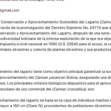
s@gmail.com
 Conservación y Aprovechamiento Sostenible del Lagarto (
Caima
a través de la promulgación del Decreto Supremo No. 24774 que a
ervación y Aprovechamiento del Lagarto, después de una serie 
odiversidad boliviana de la intensa explotación de la que era obje
mpuesta a nivel nacional en 1990 (D.S. 22641) para el acoso, la ca
males silvestres y colecta de plantas silvestres y sus productos
iento del lagarto tiene como objetivo principal garantizar la sos
 aprovechamiento del
Caiman yacare
en Bolivia, asegurando una dis
cios. Los principales criterios biológicos dispuestos para el apr
ezolano de uso comercial del (
Caiman crocodilus
), son:
chamiento del lagarto se basa en la caza de individuos machos 
) mayor a 180 cm (Clase IV), procedentes de poblaciones silvestres