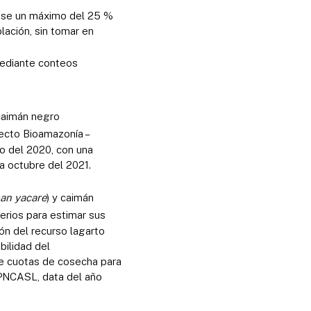
dose un máximo del 25 %
lación, sin tomar en
diante conteos
 caimán negro
yecto Bioamazonía –
o del 2020, con una
a octubre del 2021.
an yacare
) y caimán
terios para estimar sus
ón del recurso lagarto
bilidad del
de cuotas de cosecha para
 PNCASL, data del año