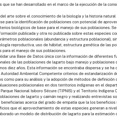
es que se han desarrollado en el marco de la ejecución de la consu
del arte sobre el conocimiento de la biología y la historia natura
ase para la identificación de poblaciones con potencial de aprove
iterios biológicos de base para el manejo de sus poblaciones. Se
nformación publicada y otra no publicada sobre estas especies co
rámetros poblacionales (abundancia y estructura poblacional), si
ología reproductiva, uso de hábitat, estructura genética de las p
 para el manejo de sus poblaciones.
idar una Base de Datos única con la información de diferentes fu
nales de las poblaciones de lagarto bajo manejo y poblaciones 
imos diez años. Esta información se encontraba dispersa y se ha 
 Autoridad Ambiental Competente criterios de estandarización de
os como para su análisis y la adopción de métodos de definición 
luaciones poblacionales en dos territorios indígenas en el depar
y Parque Nacional Isiboro Sécure (TIPNIS) y el Territorio Indígena
oblaciones de lagarto y caimán negro y realizando entrevistas so
 beneficiarias acerca del grado de empatía que la los beneficios
icios que el aprovechamiento de estas especies generan a nivel f
aborado un modelo de distribución de lagarto para la estimación 