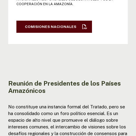
XI REUNIÓN MINISTROS: ACTA | DECL. |
COOPERACIÓN EN LA AMAZONÍA.
RESOL
XII REUNIÓN MINISTROS: ACTA | DECL.
COMISIONES NACIONALES
| RESOL
XIII REUNIÓN MINISTROS: DECL. |
RESOL
III REUNIÓN MINISTROS
EXTRAORDINARIA - BOGOTÁ: RESOL
Reunión de Presidentes de los Países
Amazónicos
No constituye una instancia formal del Tratado, pero se
ha consolidado como un foro político esencial. Es un
espacio de alto nivel que promueve el diálogo sobre
intereses comunes, el intercambio de visiones sobre los
desafíos regionales y la construcción de consensos para