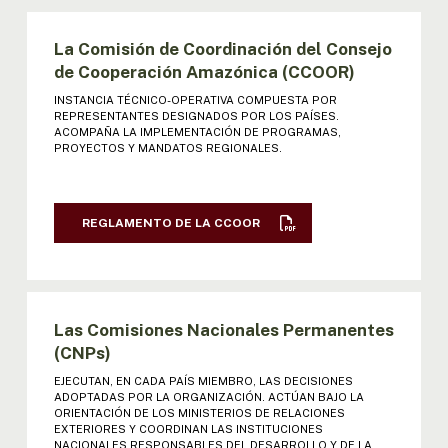
V REUNIÓN MINISTROS: ACTA |
La Comisión de Coordinación del Consejo
DECLARACIÓN | RESOL
de Cooperación Amazónica (CCOOR)
INSTANCIA TÉCNICO-OPERATIVA COMPUESTA POR
VI REUNIÓN MINISTROS: ACTA |
REPRESENTANTES DESIGNADOS POR LOS PAÍSES.
DECLARACIÓN | RESOL
ACOMPAÑA LA IMPLEMENTACIÓN DE PROGRAMAS,
PROYECTOS Y MANDATOS REGIONALES.
VII REUNIÓN MINISTROS: ACTA |
DECLARACIÓN | RESOL
REGLAMENTO DE LA CCOOR
VIII REUNIÓN MINISTROS: ACTA | DECL.
| RESOL
IX REUNIÓN MINISTROS: ACTA | DECL. |
Las Comisiones Nacionales Permanentes
RESOL
(CNPs)
EJECUTAN, EN CADA PAÍS MIEMBRO, LAS DECISIONES
X REUNIÓN MINISTROS: ACTA | DECL. |
ADOPTADAS POR LA ORGANIZACIÓN. ACTÚAN BAJO LA
RESOL
ORIENTACIÓN DE LOS MINISTERIOS DE RELACIONES
EXTERIORES Y COORDINAN LAS INSTITUCIONES
NACIONALES RESPONSABLES DEL DESARROLLO Y DE LA