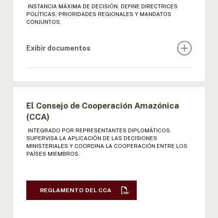
INSTANCIA MÁXIMA DE DECISIÓN. DEFINE DIRECTRICES
POLÍTICAS, PRIORIDADES REGIONALES Y MANDATOS
CONJUNTOS.
Exibir documentos
REGLAMENTO DE LA REUNIÓN DE
MINISTROS
El Consejo de Cooperación Amazónica
I REUNIÓN MINISTROS
(CCA)
INTEGRADO POR REPRESENTANTES DIPLOMÁTICOS.
II REUNIÓN MINISTROS: ACTA |
SUPERVISA LA APLICACIÓN DE LAS DECISIONES
DECLARACIÓN
MINISTERIALES Y COORDINA LA COOPERACIÓN ENTRE LOS
PAÍSES MIEMBROS.
III REUNIÓN MINISTROS: ACTA |
DECLARACIÓN
REGLAMENTO DEL CCA
IV REUNIÓN MINISTROS: ACTA |
DECLARACIÓN