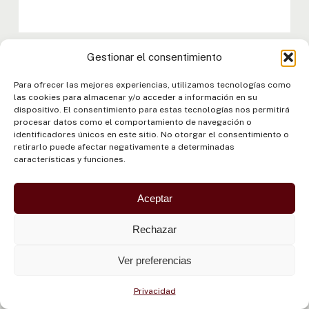
Gestionar el consentimiento
Para ofrecer las mejores experiencias, utilizamos tecnologías como
las cookies para almacenar y/o acceder a información en su
Proyecto Cuenca Amazónica:
dispositivo. El consentimiento para estas tecnologías nos permitirá
Implementación del Programa de
procesar datos como el comportamiento de navegación o
identificadores únicos en este sitio. No otorgar el consentimiento o
Acciones Estratégicas (PAE)
retirarlo puede afectar negativamente a determinadas
características y funciones.
María Apostolova
Aceptar
COORDINADORA
Rechazar
Fernando Cisnero
Ver preferencias
ASESOR TÉCNICO
Privacidad