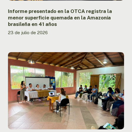
Amazonía
brasileña
Informe presentado en la OTCA registra la
en
menor superficie quemada en la Amazonía
41
brasileña en 41 años
años
23 de julio de 2026
Ecuador
fortalece
la
articulación
nacional
del
MAPI
con
encuentro
entre
Gobierno
y