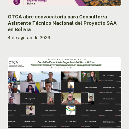
en
Bolivia
OTCA abre convocatoria para Consultor/a
Asistente Técnico Nacional del Proyecto SAA
en Bolivia
4 de agosto de 2026
Países
amazónicos
avanzan
en
la
implementación
de
la
agenda
regional
de