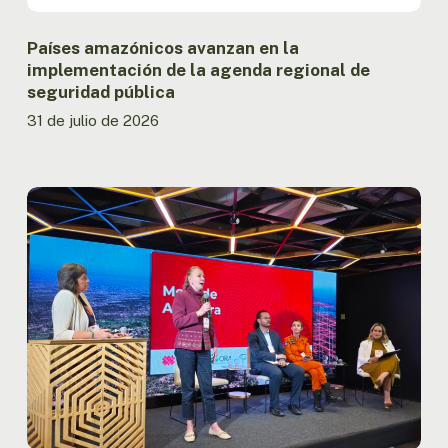
seguridad
pública
Países amazónicos avanzan en la
implementación de la agenda regional de
seguridad pública
31 de julio de 2026
Informe
presentado
en
la
OTCA
registra
la
menor
superficie
quemada
en
la