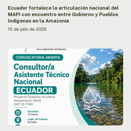
Pueblos
Indígenas
Ecuador fortalece la articulación nacional del
en
MAPI con encuentro entre Gobierno y Pueblos
la
Indígenas en la Amazonía
Amazonía
15 de julio de 2026
Ecuador:
OTCA
abre
convocatoria
para
Consultor/a
Asistente
Técnico
Nacional
del
Proyecto
SAA