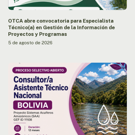
de
Proyectos
y
OTCA abre convocatoria para Especialista
Programas
Técnico(a) en Gestión de la Información de
Proyectos y Programas
5 de agosto de 2026
OTCA
abre
convocatoria
para
Consultor/a
Asistente
Técnico
Nacional
del
Proyecto
SAA