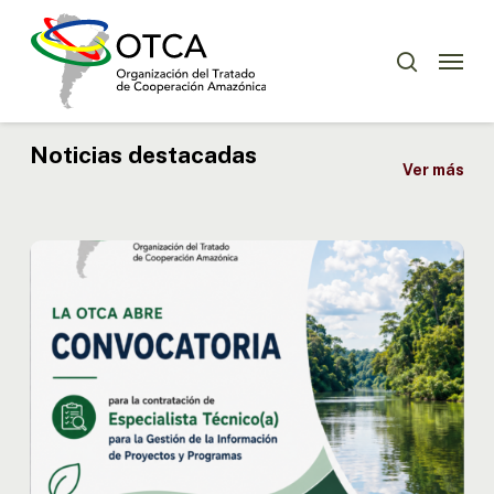
Skip
Menu
to
Menu
buscar
main
content
Noticias destacadas
Ver más
OTCA
abre
convocatoria
para
Especialista
Técnico(a)
en
Gestión
de
la
Información