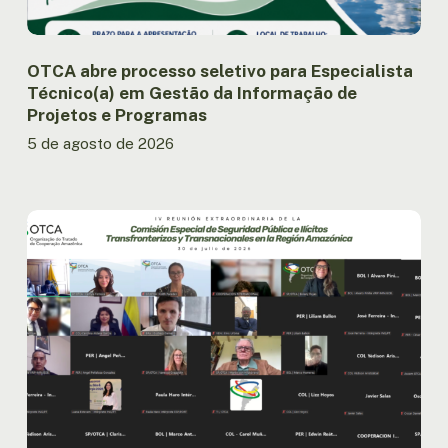
Informação
de
Projetos
e
OTCA abre processo seletivo para Especialista
Programas
Técnico(a) em Gestão da Informação de
Projetos e Programas
5 de agosto de 2026
Países
amazônicos
avançam
na
implementação
da
agenda
regional
de
segurança
pública.