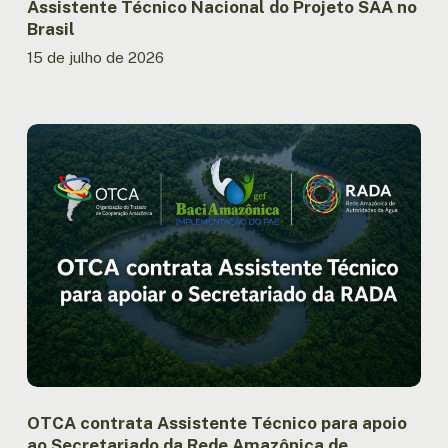
Assistente Técnico Nacional do Projeto SAA no
Brasil
15 de julho de 2026
OTCA
contrata
Assistente
Técnico
para
apoio
ao
Secretariado
da
Rede
Amazônica
de
Autoridades
da
OTCA contrata Assistente Técnico para apoio
Água
ao Secretariado da Rede Amazônica de