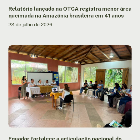
41
anos
Relatório lançado na OTCA registra menor área
queimada na Amazônia brasileira em 41 anos
23 de julho de 2026
Equador
fortalece
a
articulação
nacional
do
MAPI
com
encontro
entre
Governo
e
Povos
Indígenas
Equador fortalece a articulação nacional do