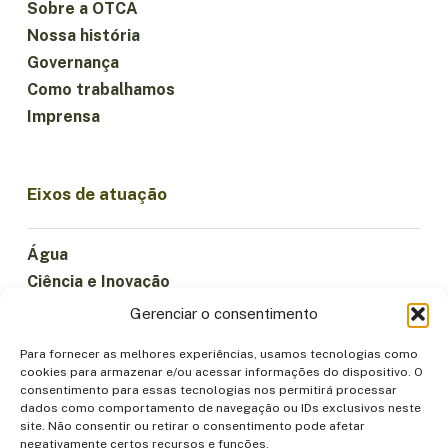
Sobre a OTCA
Nossa história
Governança
Como trabalhamos
Imprensa
Eixos de atuação
Água
Ciência e Inovação
Clima
Gerenciar o consentimento
Economia Sustentável
Para fornecer as melhores experiências, usamos tecnologias como
Florestas e Biodiversidade
cookies para armazenar e/ou acessar informações do dispositivo. O
Institucionalidade
consentimento para essas tecnologias nos permitirá processar
dados como comportamento de navegação ou IDs exclusivos neste
Participação
site. Não consentir ou retirar o consentimento pode afetar
Povos Indígenas
negativamente certos recursos e funções.