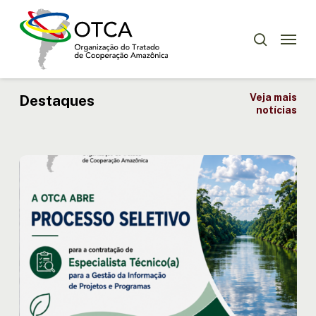
Skip
Menu
to
Menu
pesquisar
main
content
Destaques
Veja mais
notícias
OTCA
abre
processo
seletivo
para
Especialista
Técnico(a)
em
Gestão
da