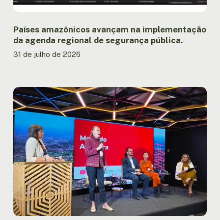
Países amazônicos avançam na implementação
da agenda regional de segurança pública.
31 de julho de 2026
Relatório
lançado
na
OTCA
registra
menor
área
queimada
na
Amazônia
brasileira
em