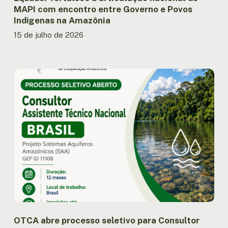
na
MAPI com encontro entre Governo e Povos
Amazônia
Indígenas na Amazônia
15 de julho de 2026
OTCA
abre
processo
seletivo
para
Consultor
Assistente
Técnico
Nacional
do
Projeto
SAA
no
Brasil
OTCA abre processo seletivo para Consultor