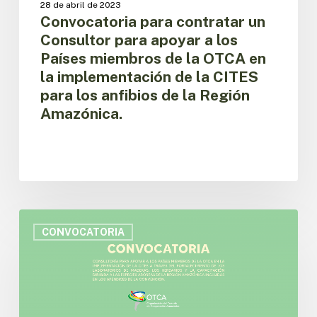
28 de abril de 2023
miembros
Convocatoria para contratar un
de
Consultor para apoyar a los
la
Países miembros de la OTCA en
OTCA
la implementación de la CITES
en
para los anfibios de la Región
la
implementación
Amazónica.
de
la
CITES
para
los
anfibios
Convocatoria
de
para
CONVOCATORIA
la
contratar
Región
un
Amazónica.
Consultor
para
apoyar