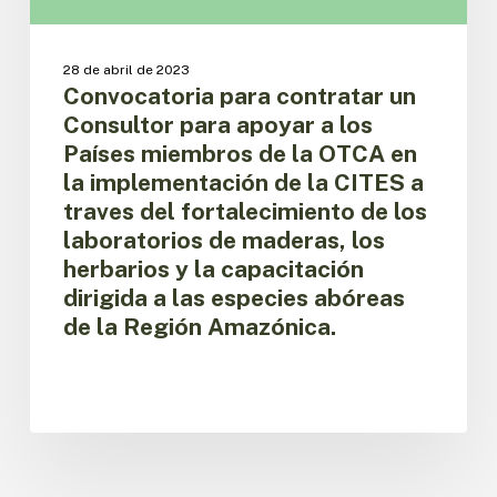
a
los
Países
28 de abril de 2023
miembros
Convocatoria para contratar un
de
Consultor para apoyar a los
la
Países miembros de la OTCA en
OTCA
la implementación de la CITES a
en
traves del fortalecimiento de los
la
implementación
laboratorios de maderas, los
de
herbarios y la capacitación
la
dirigida a las especies abóreas
CITES
de la Región Amazónica.
a
traves
del
fortalecimiento
de
los
laboratorios