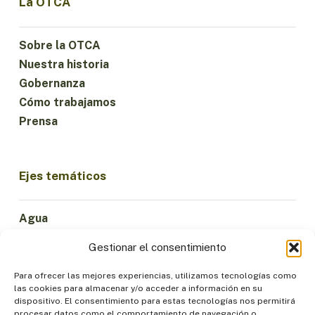
La OTCA
Sobre la OTCA
Nuestra historia
Gobernanza
Cómo trabajamos
Prensa
Ejes temáticos
Agua
Ciencia e Innovación
Gestionar el consentimiento
Clima
Economía Sostenible
Para ofrecer las mejores experiencias, utilizamos tecnologías como
las cookies para almacenar y/o acceder a información en su
Bosques y Biodiversidad
dispositivo. El consentimiento para estas tecnologías nos permitirá
Institucionalidad
procesar datos como el comportamiento de navegación o