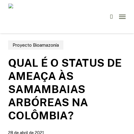
Skip
to
Menu
buscar
main
content
Proyecto Bioamazonía
QUAL É O STATUS DE
AMEAÇA ÀS
SAMAMBAIAS
ARBÓREAS NA
COLÔMBIA?
28 de abril de 2021