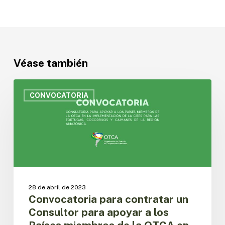
Véase también
Convocatoria
para
CONVOCATORIA
contratar
un
Consultor
para
apoyar
a
los
Países
28 de abril de 2023
miembros
Convocatoria para contratar un
de
Consultor para apoyar a los
la