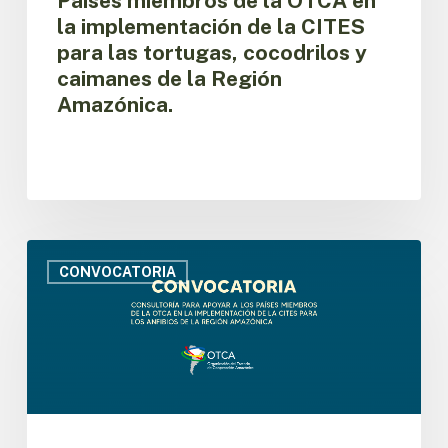
Países miembros de la OTCA en
OTCA
la implementación de la CITES
en
para las tortugas, cocodrilos y
la
implementación
caimanes de la Región
de
Amazónica.
la
CITES
para
las
tortugas,
cocodrilos
y
Convocatoria
caimanes
para
CONVOCATORIA
de
contratar
la
un
Región
Consultor
Amazónica.
para
apoyar
a
los
Países