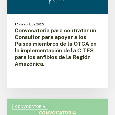
apoyar
a
los
Países
28 de abril de 2023
miembros
Convocatoria para contratar un
de
Consultor para apoyar a los
la
Países miembros de la OTCA en
OTCA
la implementación de la CITES
en
para los anfibios de la Región
la
implementación
Amazónica.
de
la
CITES
para
los
anfibios
Convocatoria
de
para
CONVOCATORIA
la
contratar
Región