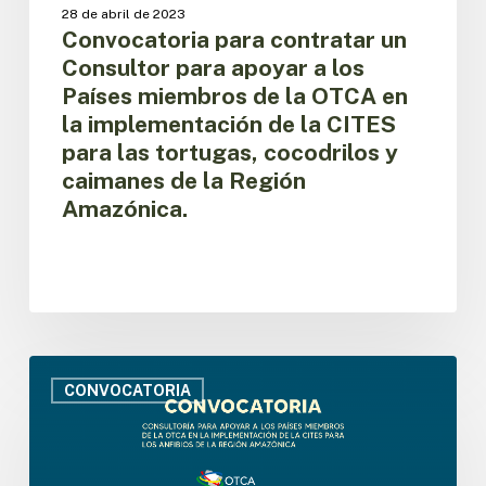
Países
28 de abril de 2023
miembros
Convocatoria para contratar un
de
Consultor para apoyar a los
la
Países miembros de la OTCA en
OTCA
la implementación de la CITES
en
para las tortugas, cocodrilos y
la
implementación
caimanes de la Región
de
Amazónica.
la
CITES
para
las
tortugas,
cocodrilos
y
Convocatoria
caimanes
para
CONVOCATORIA
de
contratar
la
un
Región
Consultor
Amazónica.
para