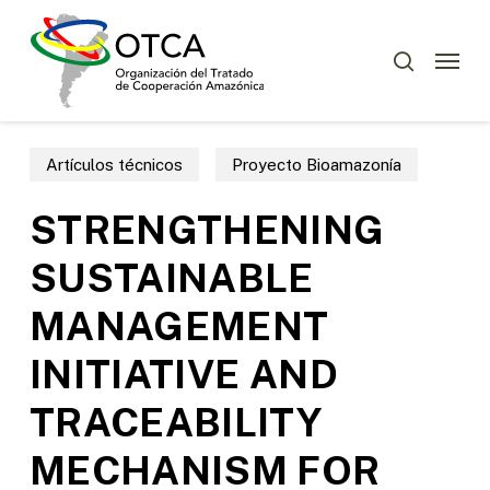
Skip
Menu
to
Menu
buscar
main
content
Artículos técnicos
Proyecto Bioamazonía
STRENGTHENING
SUSTAINABLE
MANAGEMENT
INITIATIVE AND
TRACEABILITY
MECHANISM FOR