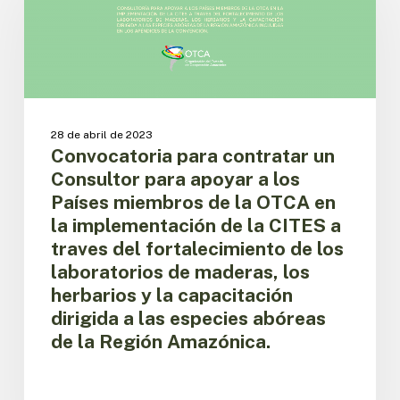
un
Amazónica.
Consultor
para
apoyar
a
los
Países
28 de abril de 2023
miembros
Convocatoria para contratar un
de
Consultor para apoyar a los
la
Países miembros de la OTCA en
OTCA
la implementación de la CITES a
en
traves del fortalecimiento de los
la
implementación
laboratorios de maderas, los
de
herbarios y la capacitación
la
dirigida a las especies abóreas
CITES
de la Región Amazónica.
a
traves
del