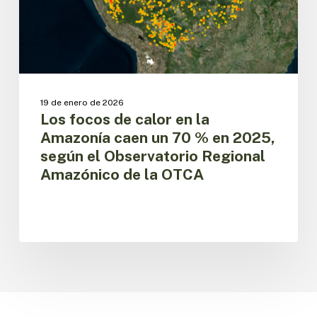
caen
un
70
%
en
2025,
según
19 de enero de 2026
el
Los focos de calor en la
Observatorio
Amazonía caen un 70 % en 2025,
Regional
según el Observatorio Regional
Amazónico
Amazónico de la OTCA
de
la
OTCA