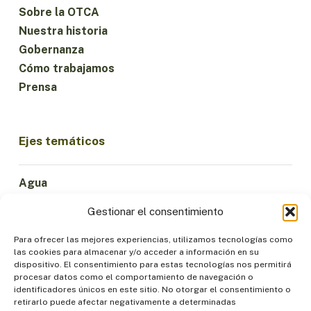
Sobre la OTCA
Nuestra historia
Gobernanza
Cómo trabajamos
Prensa
Ejes temáticos
Agua
Ciencia e Innovación
Gestionar el consentimiento
Clima
Economía Sostenible
Para ofrecer las mejores experiencias, utilizamos tecnologías como
las cookies para almacenar y/o acceder a información en su
Bosques y Biodiversidad
dispositivo. El consentimiento para estas tecnologías nos permitirá
Institucionalidad
procesar datos como el comportamiento de navegación o
identificadores únicos en este sitio. No otorgar el consentimiento o
Participación
retirarlo puede afectar negativamente a determinadas