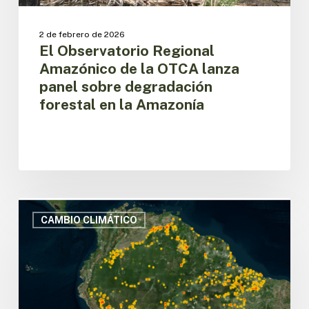
en
la
2 de febrero de 2026
Amazonía
El Observatorio Regional
Amazónico de la OTCA lanza
panel sobre degradación
forestal en la Amazonía
Los
focos
CAMBIO CLIMÁTICO
de
calor
en
la
Amazonía