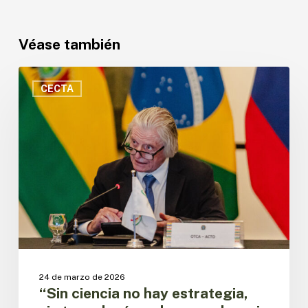
Véase también
“Sin
ciencia
CECTA
no
hay
estrategia,
sin
tecnología
no
hay
escala
y
sin
innovación
no
24 de marzo de 2026
hay
“Sin ciencia no hay estrategia,
soluciones”,