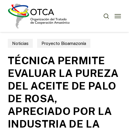
Skip
Menu
to
Menu
buscar
main
content
Noticias
Proyecto Bioamazonía
TÉCNICA PERMITE
EVALUAR LA PUREZA
DEL ACEITE DE PALO
DE ROSA,
APRECIADO POR LA
INDUSTRIA DE LA