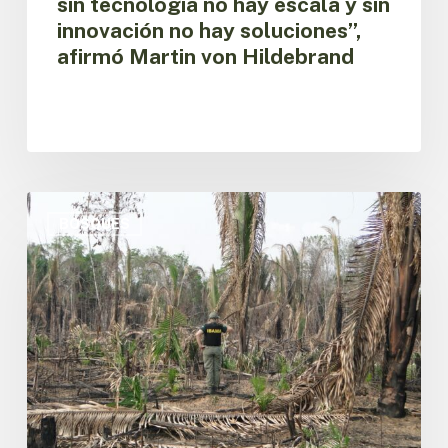
sin tecnología no hay escala y sin
afirmó
innovación no hay soluciones”,
Martin
afirmó Martin von Hildebrand
von
Hildebrand
El
Observatorio
BOSQUES
Regional
Amazónico
de
la
OTCA
lanza
panel
sobre
degradación
forestal