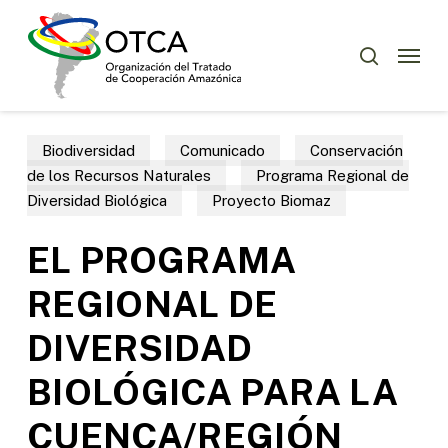
Skip
Menu
to
Menu
buscar
main
content
Biodiversidad
Comunicado
Conservación
de los Recursos Naturales
Programa Regional de
Diversidad Biológica
Proyecto Biomaz
EL PROGRAMA
REGIONAL DE
DIVERSIDAD
BIOLÓGICA PARA LA
CUENCA/REGIÓN