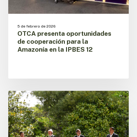
IPBES
12
5 de febrero de 2026
OTCA presenta oportunidades
de cooperación para la
Amazonía en la IPBES 12
Presidentes
de
BOSQUES
los
países
amazónicos
aprobaron
la