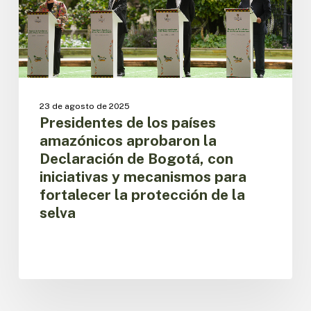
Declaración
de
Bogotá,
con
iniciativas
y
mecanismos
23 de agosto de 2025
para
Presidentes de los países
fortalecer
amazónicos aprobaron la
la
Declaración de Bogotá, con
protección
iniciativas y mecanismos para
de
fortalecer la protección de la
la
selva
selva