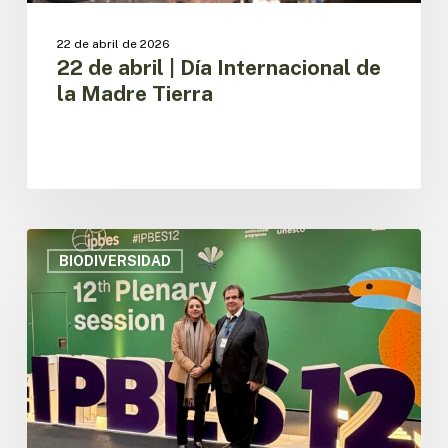
22 de abril de 2026
22 de abril | Día Internacional de
la Madre Tierra
OTCA
presenta
BIODIVERSIDAD
oportunidades
de
cooperación
para
la
Amazonía
en
la