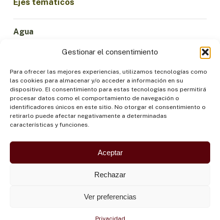
Ejes temáticos
Agua
Ciencia e Innovación
Gestionar el consentimiento
Clima
Economía Sostenible
Para ofrecer las mejores experiencias, utilizamos tecnologías como
las cookies para almacenar y/o acceder a información en su
Bosques y Biodiversidad
dispositivo. El consentimiento para estas tecnologías nos permitirá
Institucionalidad
procesar datos como el comportamiento de navegación o
identificadores únicos en este sitio. No otorgar el consentimiento o
Participación
retirarlo puede afectar negativamente a determinadas
Pueblos Indígenas
características y funciones.
Salud y Alimentación
Seguridad
Aceptar
Rechazar
Ver preferencias
Privacidad