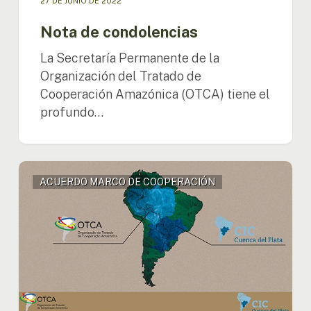
27 DE JUNIO DE 2022
Nota de condolencias
La Secretaría Permanente de la
Organización del Tratado de
Cooperación Amazónica (OTCA) tiene el
profundo…
Acuerdo
ACUERDO MARCO DE COOPERACIÓN
permitirá
la
cooperación
entre
instituciones
de
la
Cuenca
del