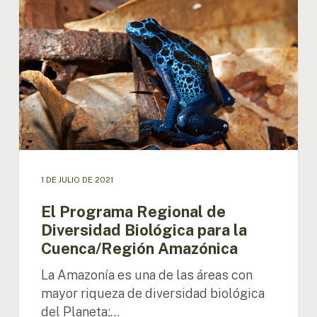
Regional
de
Diversidad
Biológica
para
la
Cuenca/Región
Amazónica
1 DE JULIO DE 2021
El Programa Regional de
Diversidad Biológica para la
Cuenca/Región Amazónica
La Amazonía es una de las áreas con
mayor riqueza de diversidad biológica
del Planeta;…