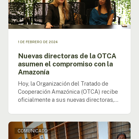
asumen
el
compromiso
con
la
Amazonía
1 DE FEBRERO DE 2024
Nuevas directoras de la OTCA
asumen el compromiso con la
Amazonía
Hoy, la Organización del Tratado de
Cooperación Amazónica (OTCA) recibe
oficialmente a sus nuevas directoras,…
Día
COMUNICADO
Internacional
de