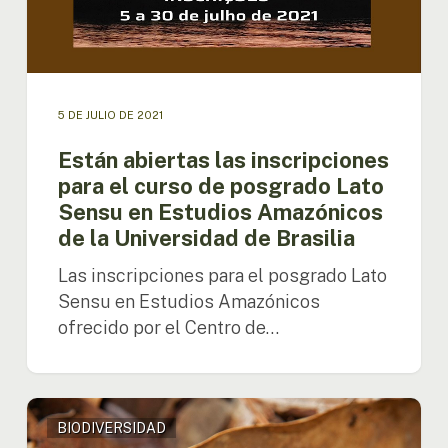
curso
de
posgrado
Lato
Sensu
en
5 DE JULIO DE 2021
Estudios
Están abiertas las inscripciones
Amazónicos
de
para el curso de posgrado Lato
la
Sensu en Estudios Amazónicos
Universidad
de la Universidad de Brasilia
de
Brasilia
Las inscripciones para el posgrado Lato
Sensu en Estudios Amazónicos
ofrecido por el Centro de…
El
BIODIVERSIDAD
Programa