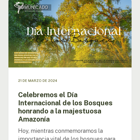
Celebremos
COMUNICADO
el
Día
Internacional
de
los
Bosques
honrando
a
la
majestuosa
Amazonía
21 DE MARZO DE 2024
Celebremos el Día
Internacional de los Bosques
honrando a la majestuosa
Amazonía
Hoy, mientras conmemoramos la
importancia vital de los bosques para