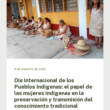
los
Pueblos
Indígenas:
el
papel
de
las
mujeres
indígenas
en
la
preservación
y
9 DE AGOSTO DE 2022
transmisión
Día Internacional de los
del
Pueblos Indígenas: el papel de
conocimiento
tradicional
las mujeres indígenas en la
preservación y transmisión del
conocimiento tradicional