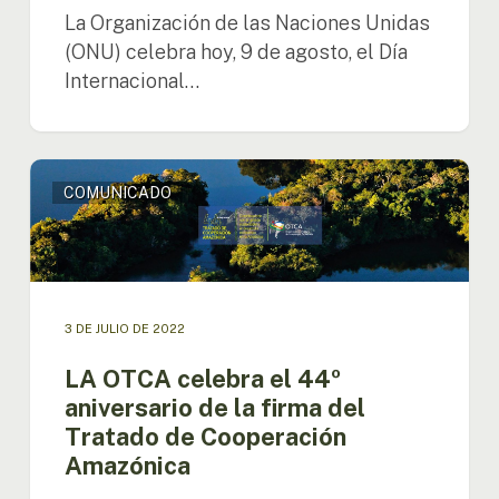
La Organización de las Naciones Unidas
(ONU) celebra hoy, 9 de agosto, el Día
Internacional…
LA
COMUNICADO
OTCA
celebra
el
44º
aniversario
de
3 DE JULIO DE 2022
la
firma
LA OTCA celebra el 44º
del
aniversario de la firma del
Tratado
Tratado de Cooperación
de
Amazónica
Cooperación
Amazónica