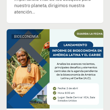
nuestro planeta, dirigimos nuestra
atención…
Invitación
BIOECONOMÍA
al
lanzamiento
del
Informe
de
Bioeconomía
en
América
Latina
y
el
Caribe