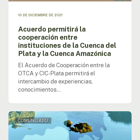
Plata
y
10 DE DICIEMBRE DE 2021
la
Cuenca
Acuerdo permitirá la
Amazónica
cooperación entre
instituciones de la Cuenca del
Plata y la Cuenca Amazónica
El Acuerdo de Cooperación entre la
OTCA y CIC-Plata permitirá el
intercambio de experiencias,
conocimientos…
Lanzamiento
COMUNICADO
del
Primer
Atlas