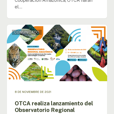
Cooperación Amazónica, OTCA harán
el…
OTCA
COMUNICADO
realiza
lanzamiento
del
Observatorio
Regional
Amazónico
(ORA)
8 DE NOVIEMBRE DE 2021
OTCA realiza lanzamiento del
Observatorio Regional