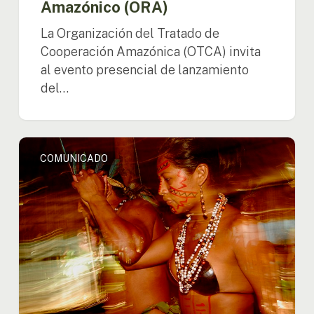
Amazónico (ORA)
La Organización del Tratado de
Cooperación Amazónica (OTCA) invita
al evento presencial de lanzamiento
del…
Día
COMUNICADO
Internacional
de
los
Pueblos
Indígenas
del
Mundo,
9
de
agosto