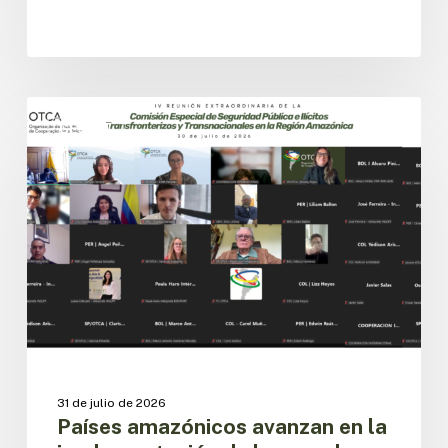
Países
amazónicos
CESPIT
avanzan
en
la
implementación
de
la
agenda
regional
de
seguridad
pública
31 de julio de 2026
Países amazónicos avanzan en la