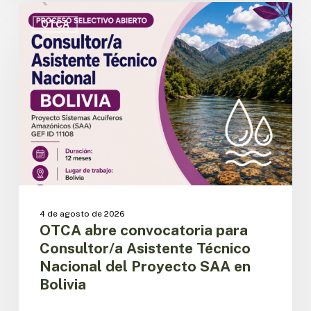
OTCA
abre
OTCA
convocatoria
para
Consultor/a
Asistente
Técnico
Nacional
del
Proyecto
SAA
en
Bolivia
4 de agosto de 2026
OTCA abre convocatoria para
Consultor/a Asistente Técnico
Nacional del Proyecto SAA en
Bolivia