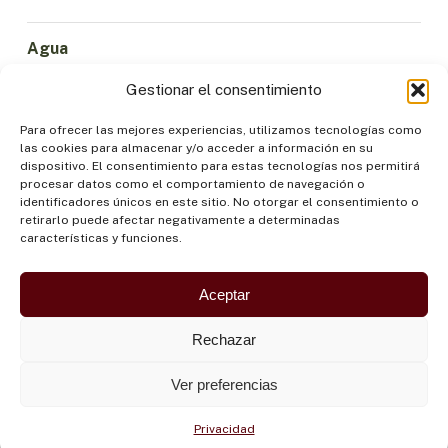
Agua
Ciencia e Innovación
Gestionar el consentimiento
Clima
Economía Sostenible
Para ofrecer las mejores experiencias, utilizamos tecnologías como
las cookies para almacenar y/o acceder a información en su
Bosques y Biodiversidad
dispositivo. El consentimiento para estas tecnologías nos permitirá
Institucionalidad
procesar datos como el comportamiento de navegación o
identificadores únicos en este sitio. No otorgar el consentimiento o
Participación
retirarlo puede afectar negativamente a determinadas
Pueblos Indígenas
características y funciones.
Salud y Alimentación
Seguridad
Aceptar
Rechazar
Ver preferencias
Privacidad
©OTCA |
POLÍTICA DE PRIVACIDAD