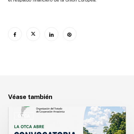
Véase también
OTCA
abre
OTCA
convocatoria
para