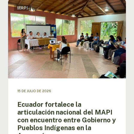
Ecuador
MAPI
fortalece
la
articulación
nacional
del
MAPI
con
encuentro
entre
Gobierno
y
Pueblos
Indígenas
15 DE JULIO DE 2026
en
la
Ecuador fortalece la
Amazonía
articulación nacional del MAPI
con encuentro entre Gobierno y
Pueblos Indígenas en la