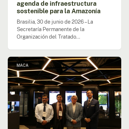
agenda de infraestructura
sostenible para la Amazonía
Brasilia, 30 de junio de 2026 – La
Secretaría Permanente de la
Organización del Tratado…
OTCA
MACA
instala
el
Consejo
Directivo
del
MACA
y
elige
a
Perú