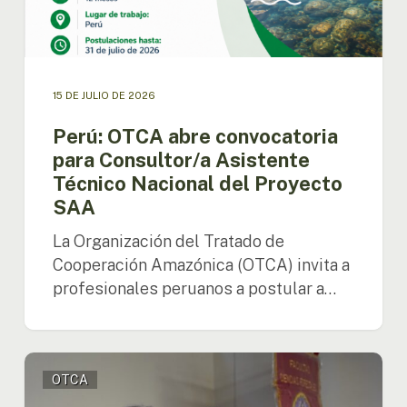
del
Proyecto
SAA
15 DE JULIO DE 2026
Perú: OTCA abre convocatoria
para Consultor/a Asistente
Técnico Nacional del Proyecto
SAA
La Organización del Tratado de
Cooperación Amazónica (OTCA) invita a
profesionales peruanos a postular a…
OTCA
OTCA
promueve
el