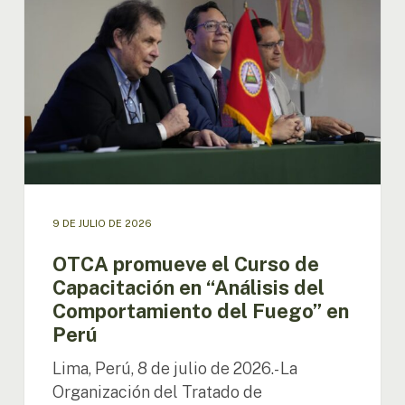
Curso
de
Capacitación
en
“Análisis
del
Comportamiento
del
Fuego”
en
Perú
9 DE JULIO DE 2026
OTCA promueve el Curso de
Capacitación en “Análisis del
Comportamiento del Fuego” en
Perú
Lima, Perú, 8 de julio de 2026.- La
Organización del Tratado de