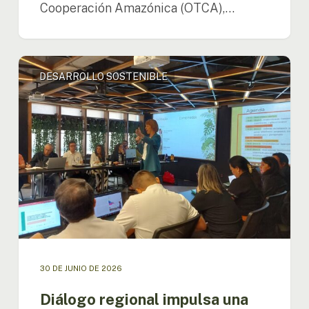
Cooperación Amazónica (OTCA),…
Diálogo
DESARROLLO SOSTENIBLE
regional
impulsa
una
agenda
de
infraestructura
sostenible
para
la
Amazonía
30 DE JUNIO DE 2026
Diálogo regional impulsa una