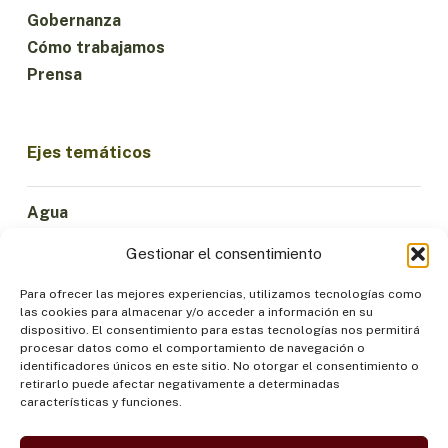
Gobernanza
Cómo trabajamos
Prensa
Ejes temáticos
Agua
Ciencia e Innovación
Gestionar el consentimiento
Clima
Economía Sostenible
Para ofrecer las mejores experiencias, utilizamos tecnologías como
las cookies para almacenar y/o acceder a información en su
Bosques y Biodiversidad
dispositivo. El consentimiento para estas tecnologías nos permitirá
Institucionalidad
procesar datos como el comportamiento de navegación o
identificadores únicos en este sitio. No otorgar el consentimiento o
Participación
retirarlo puede afectar negativamente a determinadas
Pueblos Indígenas
características y funciones.
Salud y Alimentación