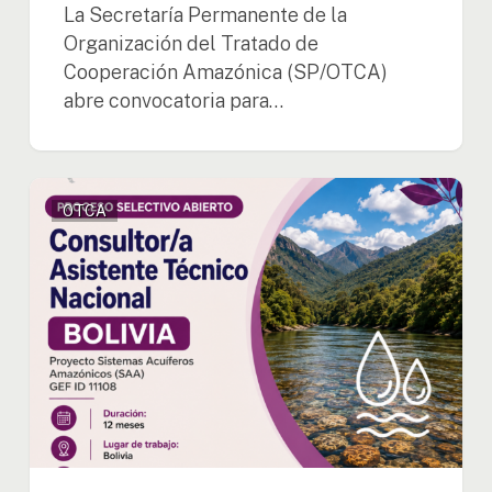
La Secretaría Permanente de la
Organización del Tratado de
Cooperación Amazónica (SP/OTCA)
abre convocatoria para…
OTCA
OTCA
abre
convocatoria
para
Consultor/a
Asistente
Técnico
Nacional
del
Proyecto
SAA
en
Bolivia