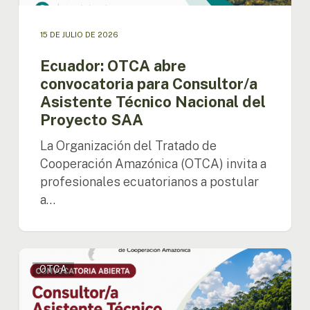
15 DE JULIO DE 2026
Ecuador: OTCA abre
convocatoria para Consultor/a
Asistente Técnico Nacional del
Proyecto SAA
La Organización del Tratado de
Cooperación Amazónica (OTCA) invita a
profesionales ecuatorianos a postular
a…
Venezuela:
OTCA
OTCA
abre
convocatoria