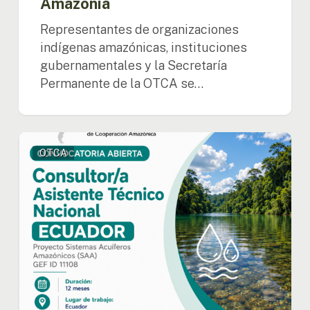
Amazonía
Representantes de organizaciones
indígenas amazónicas, instituciones
gubernamentales y la Secretaría
Permanente de la OTCA se…
Ecuador:
OTCA
OTCA
abre
convocatoria
para
Consultor/a
Asistente
Técnico
Nacional
del
Proyecto
SAA