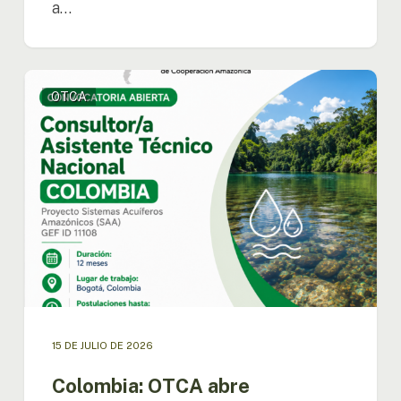
a…
Colombia:
OTCA
OTCA
abre
convocatoria
para
Consultor/a
Asistente
Técnico
Nacional
del
Proyecto
SAA
15 DE JULIO DE 2026
Colombia: OTCA abre