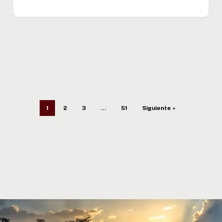
1
2
3
…
51
Siguiente »