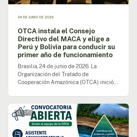
y
Bolivia
para
24 DE JUNIO DE 2026
conducir
su
OTCA instala el Consejo
primer
Directivo del MACA y elige a
año
Perú y Bolivia para conducir su
de
primer año de funcionamiento
funcionamiento
Brasilia, 24 de junio de 2026. La
Organización del Tratado de
Cooperación Amazónica (OTCA) inició…
OTCA
OTCA
abre
convocatoria
para
Asistente