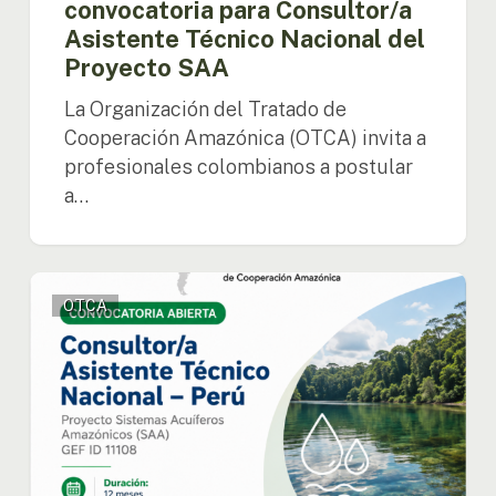
convocatoria para Consultor/a
Asistente Técnico Nacional del
Proyecto SAA
La Organización del Tratado de
Cooperación Amazónica (OTCA) invita a
profesionales colombianos a postular
a…
Perú:
OTCA
OTCA
abre
convocatoria
para
Consultor/a
Asistente
Técnico
Nacional