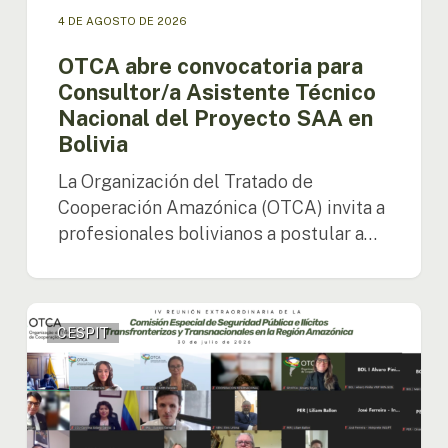
4 DE AGOSTO DE 2026
OTCA abre convocatoria para
Consultor/a Asistente Técnico
Nacional del Proyecto SAA en
Bolivia
La Organización del Tratado de
Cooperación Amazónica (OTCA) invita a
profesionales bolivianos a postular a…
Países
CESPIT
amazónicos
avanzan
en
la
implementación
de