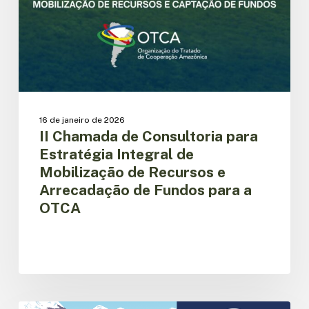
Integral
de
Mobilização
de
Recursos
e
Arrecadação
de
16 de janeiro de 2026
Fundos
II Chamada de Consultoria para
para
Estratégia Integral de
a
Mobilização de Recursos e
OTCA
Arrecadação de Fundos para a
OTCA
Geleiras