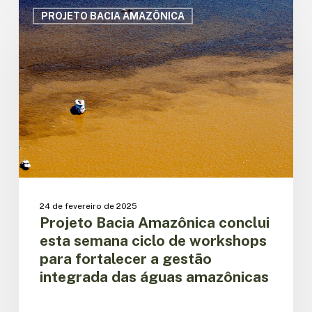
Projeto
Bacia
PROJETO BACIA AMAZÔNICA
Amazônica
conclui
esta
semana
ciclo
de
workshops
para
fortalecer
a
gestão
integrada
24 de fevereiro de 2025
das
Projeto Bacia Amazônica conclui
águas
esta semana ciclo de workshops
amazônicas
para fortalecer a gestão
integrada das águas amazônicas