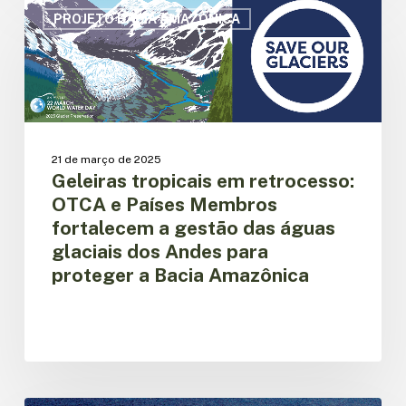
tropicais
PROJETO BACIA AMAZÔNICA
em
retrocesso:
OTCA
e
Países
Membros
fortalecem
21 de março de 2025
Geleiras tropicais em retrocesso:
a
gestão
OTCA e Países Membros
das
fortalecem a gestão das águas
águas
glaciais dos Andes para
glaciais
proteger a Bacia Amazônica
dos
Andes
para
proteger
a
Bacia
Amazônica