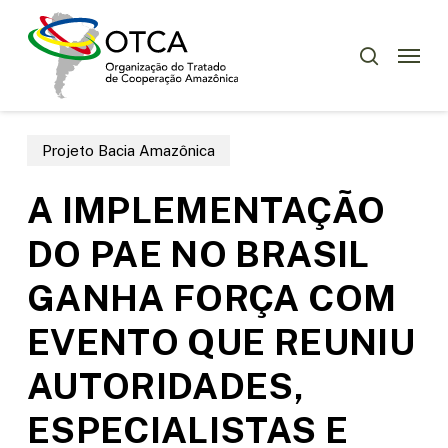
Skip
Menu
to
Menu
pesquisar
main
content
Projeto Bacia Amazônica
A IMPLEMENTAÇÃO
DO PAE NO BRASIL
GANHA FORÇA COM
EVENTO QUE REUNIU
AUTORIDADES,
ESPECIALISTAS E