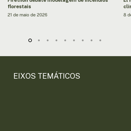
florestais
cl
21 de maio de 2026
8 d
EIXOS TEMÁTICOS