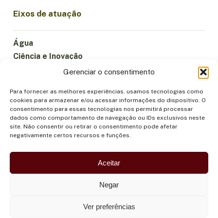
Eixos de atuação
Água
Ciência e Inovação
Clima
Gerenciar o consentimento
Economia Sustentável
Para fornecer as melhores experiências, usamos tecnologias como
Florestas e Biodiversidade
cookies para armazenar e/ou acessar informações do dispositivo. O
Institucionalidade
consentimento para essas tecnologias nos permitirá processar
dados como comportamento de navegação ou IDs exclusivos neste
Participação
site. Não consentir ou retirar o consentimento pode afetar
Povos Indígenas
negativamente certos recursos e funções.
Saúde e Alimentação
Segurança
Aceitar
Negar
Ver preferências