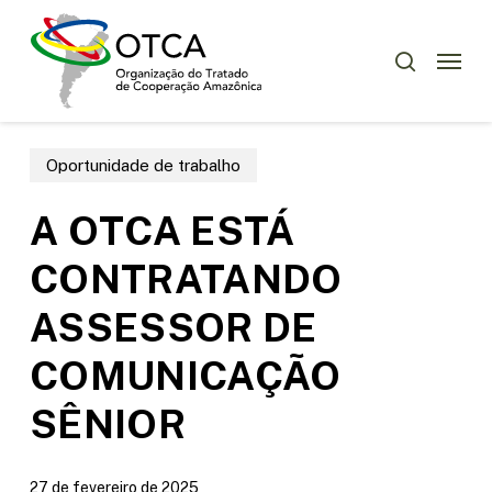
Skip
Menu
to
Menu
pesquisar
main
content
Oportunidade de trabalho
A OTCA ESTÁ
CONTRATANDO
ASSESSOR DE
COMUNICAÇÃO
SÊNIOR
27 de fevereiro de 2025