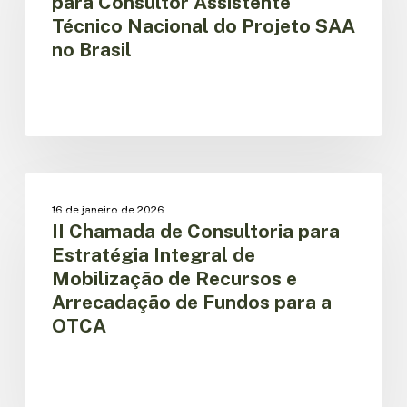
para Consultor Assistente
para
Técnico Nacional do Projeto SAA
Consultor
no Brasil
Assistente
Técnico
Nacional
do
Projeto
SAA
no
II
Brasil
Chamada
OPORTUNIDADE DE TRABALHO
16 de janeiro de 2026
de
II Chamada de Consultoria para
Consultoria
Estratégia Integral de
para
Mobilização de Recursos e
Estratégia
Arrecadação de Fundos para a
Integral
de
OTCA
Mobilização
de
Recursos
e