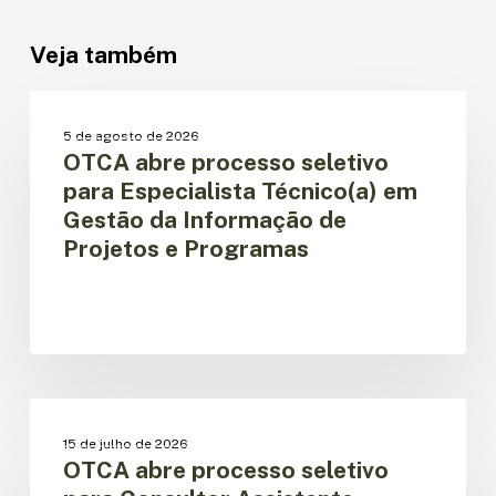
Veja também
OTCA
abre
OPORTUNIDADE DE TRABALHO
5 de agosto de 2026
processo
OTCA abre processo seletivo
seletivo
para Especialista Técnico(a) em
para
Gestão da Informação de
Especialista
Projetos e Programas
Técnico(a)
em
Gestão
da
Informação
de
Projetos
OTCA
e
abre
OPORTUNIDADE DE TRABALHO
Programas
15 de julho de 2026
processo
OTCA abre processo seletivo
seletivo