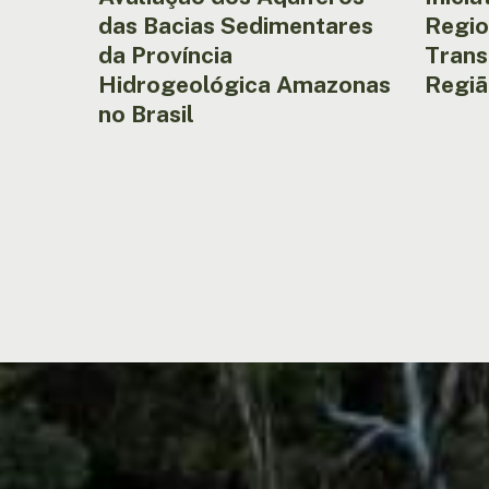
das Bacias Sedimentares
Regio
da Província
Trans
Hidrogeológica Amazonas
Regiã
no Brasil