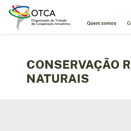
Skip
to
main
content
Quem somos
C
CONSERVAÇÃO 
NATURAIS