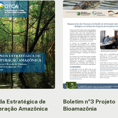
Boletim
ica
nº3
Projeto
ção
Bioamazônia
ca
a Estratégica de
Boletim nº3 Projeto
eração Amazônica
Bioamazônia