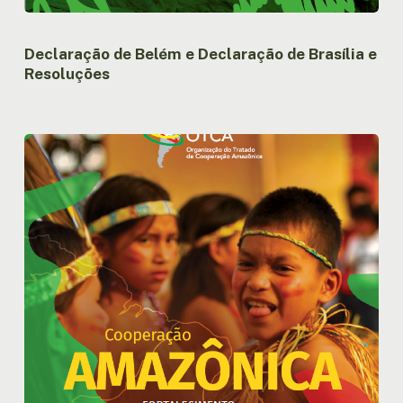
Declaração de Belém e Declaração de Brasília e
Resoluções
Relatório
de
Gestão
da
OTCA
2023