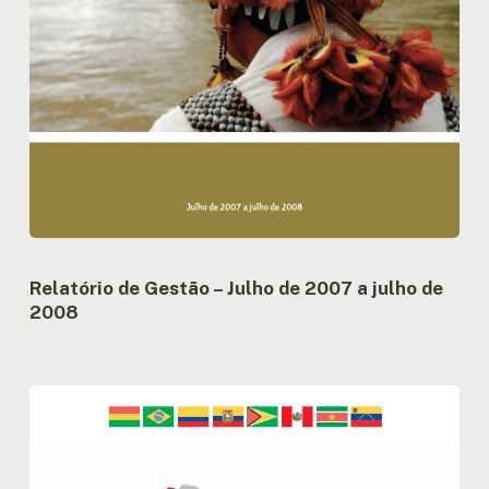
Relatório de Gestão – Julho de 2007 a julho de
2008
Compilação
das
atividades
dos