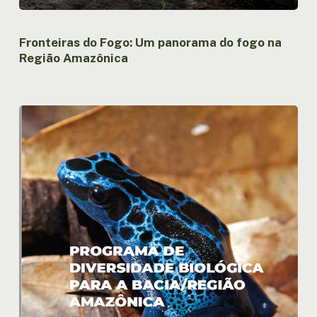
Fronteiras do Fogo: Um panorama do fogo na
Região Amazônica
Programa
de
Diversidade
Biológica
para
a
Bacia/Região
Amazônica