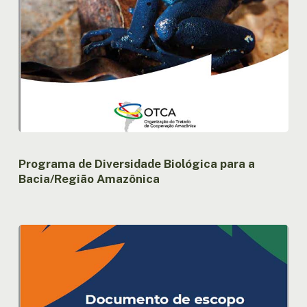
Programa de Diversidade Biológica para a
Bacia/Região Amazônica
Avaliação
rápida
da
biodiversidade
e
dos