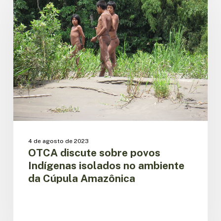
sobre
povos
Indígenas
isolados
no
ambiente
da
Cúpula
Amazônica
4 de agosto de 2023
OTCA discute sobre povos
Indígenas isolados no ambiente
da Cúpula Amazônica