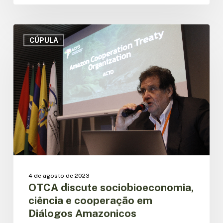
OTCA
discute
CÚPULA
sociobioeconomia,
ciência
e
cooperação
em
Diálogos
Amazonicos
4 de agosto de 2023
OTCA discute sociobioeconomia,
ciência e cooperação em
Diálogos Amazonicos