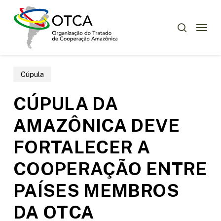
Skip
Menu
to
Menu
pesquisar
main
content
Cúpula
CÚPULA DA
AMAZÔNICA DEVE
FORTALECER A
COOPERAÇÃO ENTRE
PAÍSES MEMBROS
DA OTCA