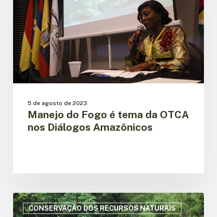
tema
da
OTCA
nos
Diálogos
Amazônicos
5 de agosto de 2023
Manejo do Fogo é tema da OTCA
nos Diálogos Amazônicos
OTCA
discute
CONSERVAÇÃO DOS RECURSOS NATURAIS