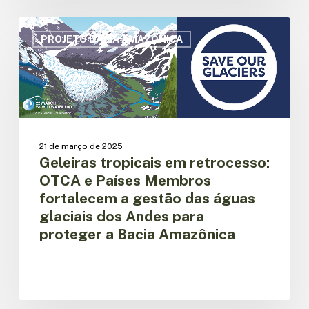
Geleiras
tropicais
PROJETO BACIA AMAZÔNICA
em
retrocesso:
OTCA
e
Países
Membros
fortalecem
21 de março de 2025
Geleiras tropicais em retrocesso:
a
gestão
OTCA e Países Membros
das
fortalecem a gestão das águas
águas
glaciais dos Andes para
glaciais
proteger a Bacia Amazônica
dos
Andes
para
proteger
a