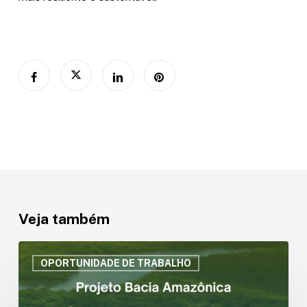
Veja também
II
Chamada
OPORTUNIDADE DE TRABALHO
de
Consultoria