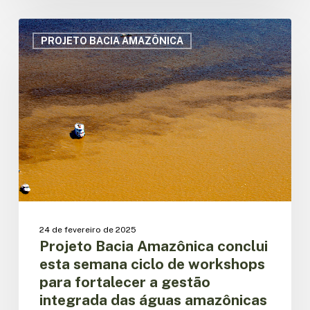
Bacia
Amazônica
Projeto
Bacia
PROJETO BACIA AMAZÔNICA
Amazônica
conclui
esta
semana
ciclo
de
workshops
para
fortalecer
a
gestão
integrada
24 de fevereiro de 2025
das
Projeto Bacia Amazônica conclui
águas
esta semana ciclo de workshops
amazônicas
para fortalecer a gestão
integrada das águas amazônicas