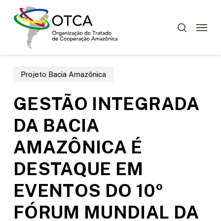
Skip
Menu
to
Menu
pesquisar
main
content
Projeto Bacia Amazônica
GESTÃO INTEGRADA
DA BACIA
AMAZÔNICA É
DESTAQUE EM
EVENTOS DO 10º
FÓRUM MUNDIAL DA