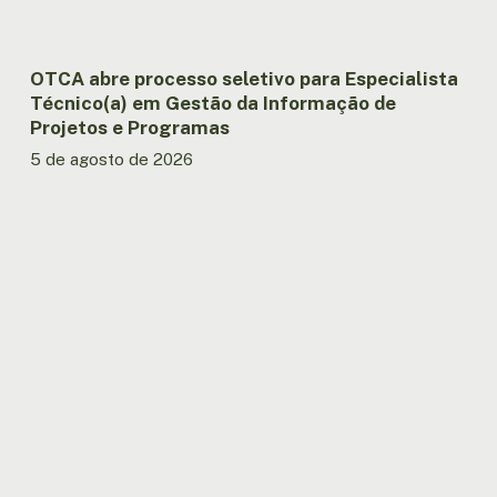
Informação
de
Projetos
e
OTCA abre processo seletivo para Especialista
Programas
Técnico(a) em Gestão da Informação de
Projetos e Programas
5 de agosto de 2026
Países
amazônicos
avançam
na
implementação
da
agenda
regional
de
segurança
pública.