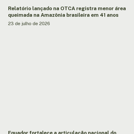
41
anos
Relatório lançado na OTCA registra menor área
queimada na Amazônia brasileira em 41 anos
23 de julho de 2026
Equador
fortalece
a
articulação
nacional
do
MAPI
com
encontro
entre
Governo
e
Povos
Indígenas
Equador fortalece a articulação nacional do