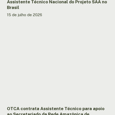
Assistente Técnico Nacional do Projeto SAA no
Brasil
15 de julho de 2026
OTCA
contrata
Assistente
Técnico
para
apoio
ao
Secretariado
da
Rede
Amazônica
de
Autoridades
da
OTCA contrata Assistente Técnico para apoio
Água
ao Secretariado da Rede Amazônica de