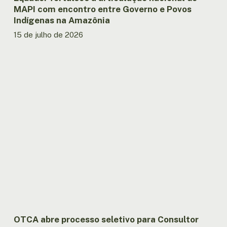
na
MAPI com encontro entre Governo e Povos
Amazônia
Indígenas na Amazônia
15 de julho de 2026
OTCA
abre
processo
seletivo
para
Consultor
Assistente
Técnico
Nacional
do
Projeto
SAA
no
Brasil
OTCA abre processo seletivo para Consultor