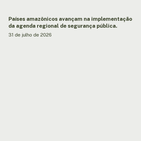
Países amazônicos avançam na implementação
da agenda regional de segurança pública.
31 de julho de 2026
Relatório
lançado
na
OTCA
registra
menor
área
queimada
na
Amazônia
brasileira
em